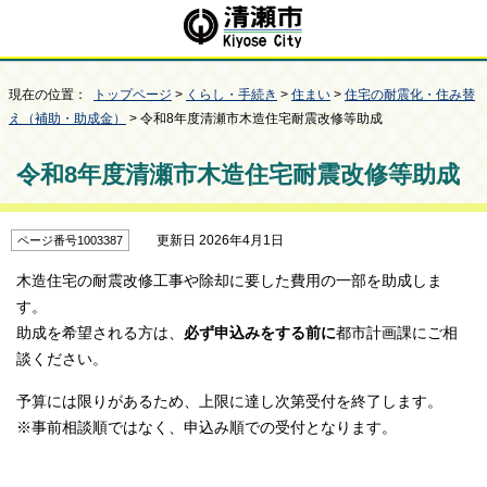
現在の位置：
トップページ
>
くらし・手続き
>
住まい
>
住宅の耐震化・住み替
え（補助・助成金）
> 令和8年度清瀬市木造住宅耐震改修等助成
令和8年度清瀬市木造住宅耐震改修等助成
更新日 2026年4月1日
ページ番号1003387
木造住宅の耐震改修工事や除却に要した費用の一部を助成しま
す。
助成を希望される方は、
必ず申込みをする前に
都市計画課にご相
談ください。
予算には限りがあるため、上限に達し次第受付を終了します。
※事前相談順ではなく、申込み順での受付となります。