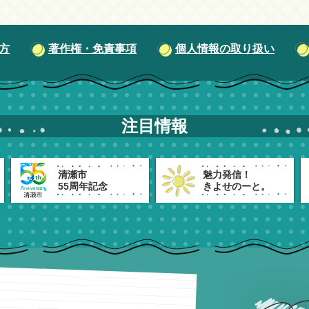
方
著作権・免責事項
個人情報の取り扱い
注目情報
清瀬市
魅力発信！
55周年記念
きよせのーと。