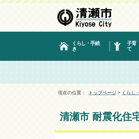
くらし・手続
子育
き
て
現在の位置：
トップページ
>
くらし
清瀬市 耐震化住