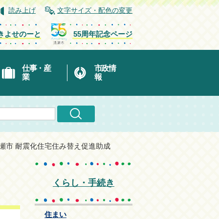
読み上げ
文字サイズ・配色の変更
きよせのーと
55周年記念ページ
仕事・産
市政情
業
報
清瀬市 耐震化住宅住み替え促進助成
くらし・手続き
住まい