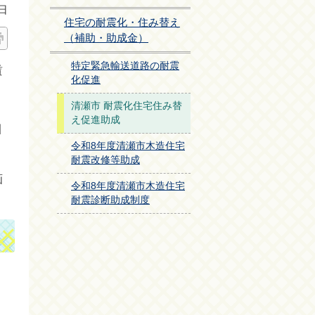
日
住宅の耐震化・住み替え
（補助・助成金）
特定緊急輸送道路の耐震
賃
化促進
清瀬市 耐震化住宅住み替
え促進助成
引
令和8年度清瀬市木造住宅
耐震改修等助成
画
令和8年度清瀬市木造住宅
耐震診断助成制度