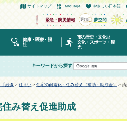
サイトマップ
Language
やさしい日本語
緊急・防災情報
夢空間
市の歴史・文化財
健康・医療・福
文化・スポーツ・観
祉
光
キーワードから探す
・手続き
>
住まい
>
住宅の耐震化・住み替え（補助・助成金）
> 
宅住み替え促進助成