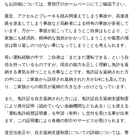
なお詳細については、警視庁のホームページにてご確認下さい。
最近、アクセルとブレーキを踏み間違えてしまう事故や、高速道
路を逆走してしまう事故など高齢者による特有の事故が多発して
います。万が一、事故が起こってしまうとご自身はもとより、ご
家族にも経済的、精神的な負担がかかってしまうことや最悪の場
合は取り返しのつかない事になってしまうことも考えられます。
長い運転経験の中で、ご自身は「まだまだ運転できる」という自
信を持っているものですが、現在の能力を正しく理解し免許を返
納する勇気を持つことも大事なことです。免許証を返納された方
の中には、ご家族から説得され返納された方が1/4にも及んでお
り、ご家族からの助言が返納の大きなきっかけとなっています。
また、免許証を自主返納された方には、免許証自主返納支援制度
により身分証明（認めていない金融機関などもある）にも使える
「運転免許経歴証明書」を申請（有料）し交付を受ける事が出来
ます。この証明書により各種の割引やサービスが受けられます。
道交法改正や、自主返納支援制度についての詳細については、警