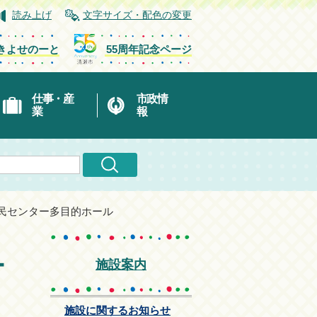
読み上げ
文字サイズ・配色の変更
きよせのーと
55周年記念ページ
仕事・産
市政情
業
報
民センター多目的ホール
ー
施設案内
施設に関するお知らせ