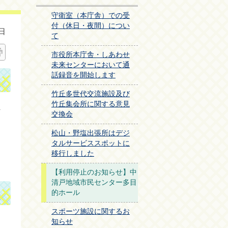
守衛室（本庁舎）での受
付（休日・夜間）につい
日
て
市役所本庁舎・しあわせ
未来センターにおいて通
話録音を開始します
竹丘多世代交流施設及び
竹丘集会所に関する意見
ま
交換会
松山・野塩出張所はデジ
タルサービススポットに
移行しました
【利用停止のお知らせ】中
清戸地域市民センター多目
的ホール
スポーツ施設に関するお
知らせ