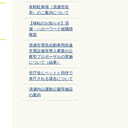
有料駐車場（清瀬市役
所）のご案内について
【移転のお知らせ】清
瀬・ハローワーク就職情
報室
清瀬市電気自動車用急速
充電設備等導入事業の公
募型プロポーザルの実施
について（結果）
市庁舎にペットと同伴で
来庁される場合について
清瀬内山運動公園等施設
の案内