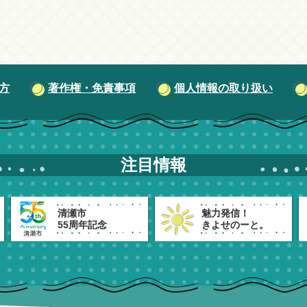
方
著作権・免責事項
個人情報の取り扱い
注目情報
清瀬市
魅力発信！
55周年記念
きよせのーと。