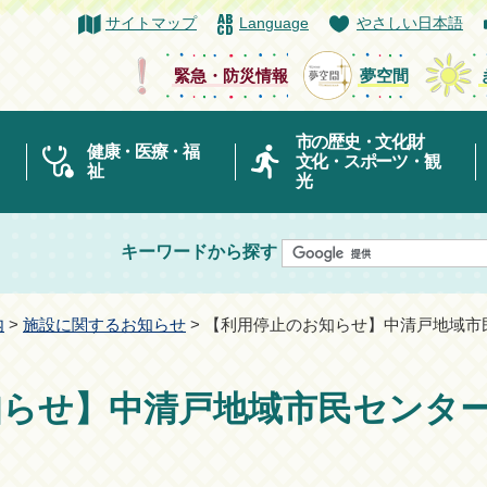
サイトマップ
Language
やさしい日本語
緊急・防災情報
夢空間
市の歴史・文化財
健康・医療・福
文化・スポーツ・観
祉
光
キーワードから探す
内
>
施設に関するお知らせ
> 【利用停止のお知らせ】中清戸地域市
知らせ】中清戸地域市民センタ