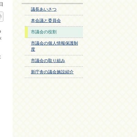
日
議長あいさつ
本会議と委員会
あ
市議会の役割
が
市議会の個人情報保護制
度
た
市議会の取り組み
新庁舎の議会施設紹介