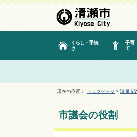
くらし・手続
子育
き
て
現在の位置：
トップページ
>
清瀬市
市議会の役割