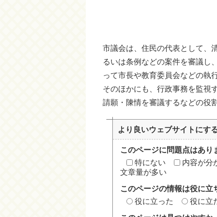
市議会は、住民の代表として、
るいは条例などの案件を審議し
って市長や教育委員会などの執
そのほかにも、行政事務を監視
請願・陳情を審議するなどの役
より良いウェブサイトにす
このページに問題点はあり
特にない
内容が分
文章量が多い
このページの情報は役に立
役に立った
役に立