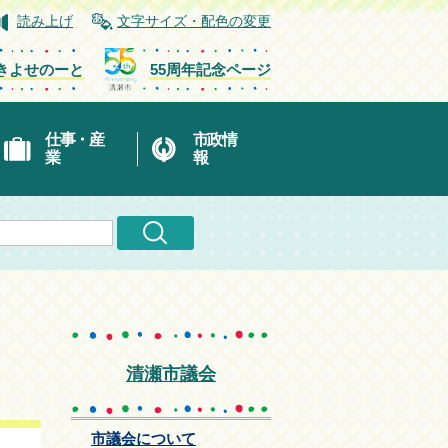
読み上げ
文字サイズ・配色の変更
きよせのーと
55周年記念ページ
仕事・産
市政情
業
報
清瀬市議会
市議会について