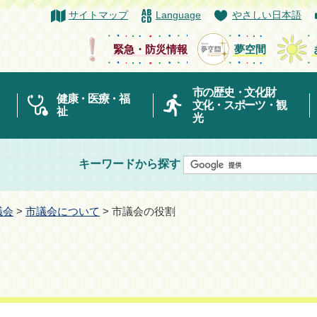
サイトマップ
Language
やさしい日本語
緊急・防災情報
夢空間
市の歴史・文化財
健康・医療・福
文化・スポーツ・観
祉
光
キーワードから探す
議会
>
市議会について
> 市議会の役割