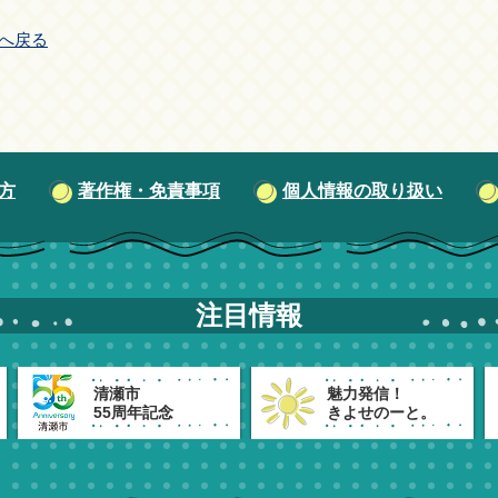
へ戻る
方
著作権・免責事項
個人情報の取り扱い
注目情報
清瀬市
魅力発信！
55周年記念
きよせのーと。