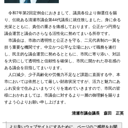
令和7年第2回定例会におきまして、議員各位より御選任を賜
り、伝統ある清瀬市議会第44代議長に就任致しました。身に余る
光栄とともに、責任の重さを痛感しております。公正かつ円滑な
議会運営と議会のさらなる活性化に努めてまいる所存です。
市議会は、市政の透明性と公正さを守る、二元代表制の一翼を
担う重要な機関です。中立かつ公平な立場において職務を遂行
し、民主的な議会運営に努めるとともに、市民に寄り添い、対話
を大切にして透明性と信頼性を確保し、市民に開かれた存在感の
ある議会を目指してまいります。
人口減少、少子高齢化や労働力不足など課題に直面する中、本
市においては依然として厳しい財政状況ですが、活力と魅力にあ
ふれ安全で住みよいまちづくりを進めていきますので、市民の皆
様におかれましては、市議会に対するより一層の御理解を賜りま
すよう心よりお願い申し上げます。
清瀬市議会議長 森田 正英
より良いウェブサイトにするために、ページのご感想をお聞