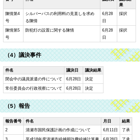
果
陳情第4
シルバーパスの利用料の見直しを求め
6月28
採択
号
る陳情
日
陳情第5
防犯灯の設置に関する陳情
6月28
採択
号
日
（4）議決事件
件名
議決日
議決結果
閉会中の議員派遣の件について
6月28日
決定
常任委員会の行政視察について
6月28日
決定
（5）報告
報告番号
件名
月日
結果
2
清瀬市国民保護計画の作成について
6月11日
了承
3
平成18年度清瀬市繰越明許費繰越計算書
6月28日
了承