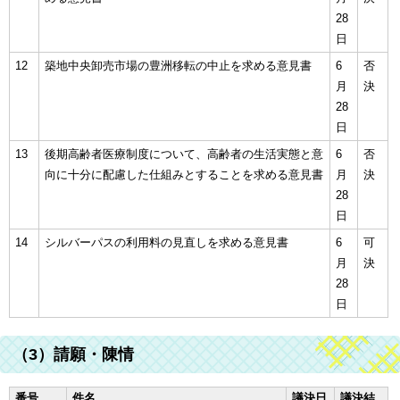
28
日
12
築地中央卸売市場の豊洲移転の中止を求める意見書
6
否
月
決
28
日
13
後期高齢者医療制度について、高齢者の生活実態と意
6
否
向に十分に配慮した仕組みとすることを求める意見書
月
決
28
日
14
シルバーパスの利用料の見直しを求める意見書
6
可
月
決
28
日
（3）請願・陳情
番号
件名
議決日
議決結