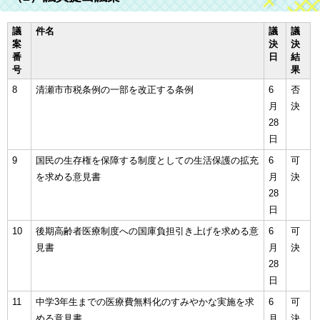
議
件名
議
議
案
決
決
番
日
結
号
果
8
清瀬市市税条例の一部を改正する条例
6
否
月
決
28
日
9
国民の生存権を保障する制度としての生活保護の拡充
6
可
を求める意見書
月
決
28
日
10
後期高齢者医療制度への国庫負担引き上げを求める意
6
可
見書
月
決
28
日
11
中学3年生までの医療費無料化のすみやかな実施を求
6
可
める意見書
月
決