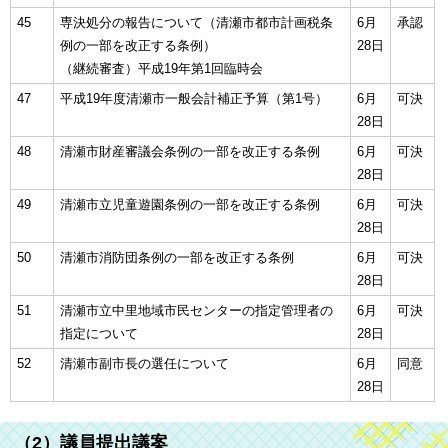
45
専決処分の報告について（清瀬市都市計画税条
6月
承認
例の一部を改正する条例）
28日
（継続審査）平成19年第1回臨時会
47
平成19年度清瀬市一般会計補正予算（第1号）
6月
可決
28日
48
清瀬市財産審議会条例の一部を改正する条例
6月
可決
28日
49
清瀬市立児童遊園条例の一部を改正する条例
6月
可決
28日
50
清瀬市消防団条例の一部を改正する条例
6月
可決
28日
51
清瀬市立中里地域市民センターの指定管理者の
6月
可決
指定について
28日
52
清瀬市副市長の選任について
6月
同意
28日
（2）議員提出議案