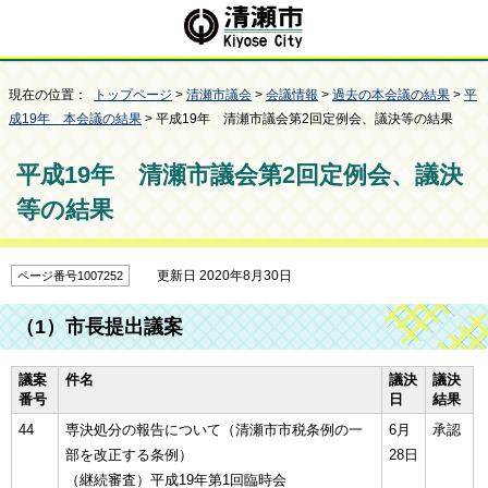
現在の位置：
トップページ
>
清瀬市議会
>
会議情報
>
過去の本会議の結果
>
平
成19年 本会議の結果
> 平成19年 清瀬市議会第2回定例会、議決等の結果
平成19年 清瀬市議会第2回定例会、議決
等の結果
更新日 2020年8月30日
ページ番号1007252
（1）市長提出議案
議案
件名
議決
議決
番号
日
結果
44
専決処分の報告について（清瀬市市税条例の一
6月
承認
部を改正する条例）
28日
（継続審査）平成19年第1回臨時会