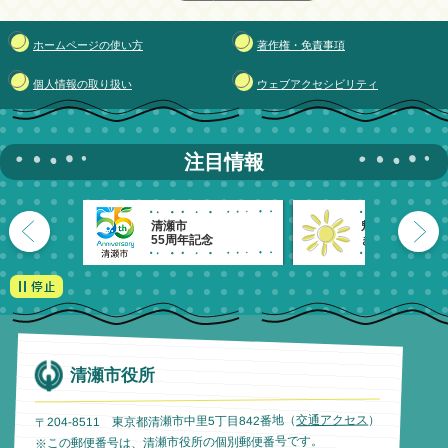
ホームページの使い方
著作権・免責事項
個人情報の取り扱い
ウェブアクセシビリティ
注目情報
清瀬市
魅力発信！
55周年記念
きよせのーと。
清瀬市役所
）
交通アクセス
〒204-8511 東京都清瀬市中里5丁目842番地（
※この郵便番号は、清瀬市役所の個別郵便番号です。