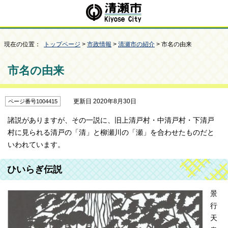
現在の位置：
トップページ
>
市政情報
>
清瀬市の紹介
> 市名の由来
市名の由来
更新日 2020年8月30日
ページ番号1004415
諸説がありますが、その一説に、旧上清戸村・中清戸村・下清戸
村に見られる清戸の「清」と柳瀬川の「瀬」を合わせたものだと
いわれています。
ひいらぎ伝説
景
行
天