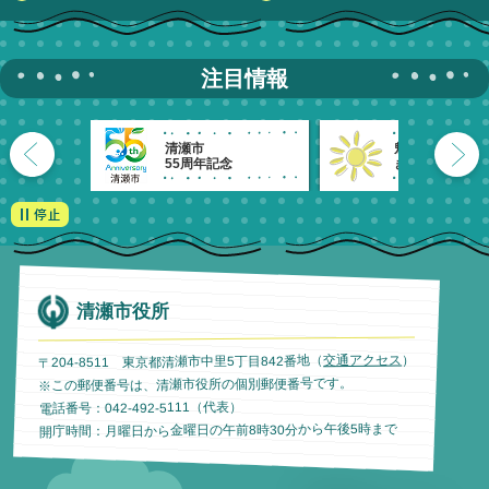
注目情報
清瀬市
魅力発信！
55周年記念
きよせのーと。
清瀬市役所
）
交通アクセス
〒204-8511 東京都清瀬市中里5丁目842番地（
※この郵便番号は、清瀬市役所の個別郵便番号です。
電話番号：042-492-5111（代表）
開庁時間：月曜日から金曜日の午前8時30分から午後5時まで