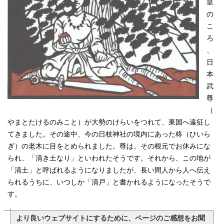
皇
の
こ
ろ
、
日
本
武
尊
（
やまとたけるのみこと）が大勢のけらいをつれて、東国へ遠征し
てきました。その途中、今の日枝神社の境内にあった柊（ひいら
ぎ）の老木に目をとめられました。尊は、その根元でお休みにな
られ、「清き土なり」といわれたそうです。それから、この地が
「清土」と呼ばれるようになりましたが、長い間人から人へ伝え
られるうちに、いつしか「清戸」と書かれるようになったそうで
す。
より良いウェブサイトにするために、ページのご感想をお聞