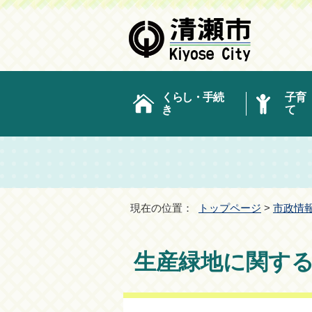
くらし・手続
子育
き
て
現在の位置：
トップページ
>
市政情
生産緑地に関す