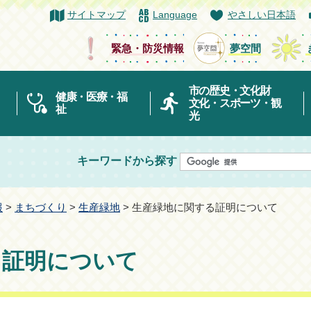
サイトマップ
Language
やさしい日本語
緊急・防災情報
夢空間
市の歴史・文化財
健康・医療・福
文化・スポーツ・観
祉
光
キーワードから探す
報
>
まちづくり
>
生産緑地
> 生産緑地に関する証明について
る証明について