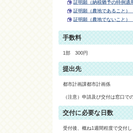
証明願（納税猶予の特例適用の農
証明願（農地であること） （Wo
証明願（農地でないこと） （Wo
手数料
1部 300円
提出先
都市計画課都市計画係
（注意）申請及び交付は窓口で
交付に必要な日数
受付後、概ね1週間程度で交付し