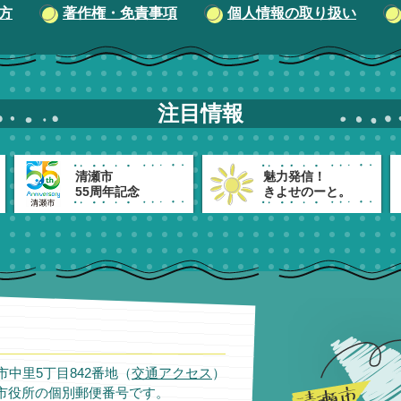
方
著作権・免責事項
個人情報の取り扱い
注目情報
清瀬市
魅力発信！
55周年記念
きよせのーと。
瀬市中里5丁目842番地（
交通アクセス
）
市役所の個別郵便番号です。