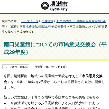
現在の位置：
トップページ
>
市政情報
>
新庁舎建設・公共施設等総合管理計画
等
>
（仮称）南部地域複合施設及び中央公園整備
> 南口児童館についての市民意
見交換会（平成29年度）
南口児童館についての市民意見交換会（平
成29年度）
更新日 2020年12月14日
ページ番号1004683
今回、清瀬駅南口地域への児童館の新設を考える「
市民意見交換
会
」を、0歳～18歳のお子様がいらっしゃる親御さん向けに開催し
ました。
新しい児童館は、子育てを地域で応援するまちの実現はもちろ
ん、今後清瀬でも始まる少子高齢化による人口減少の中にあっ
て、市の公共施設全体をしっかり維持管理し、いつまでも有効に