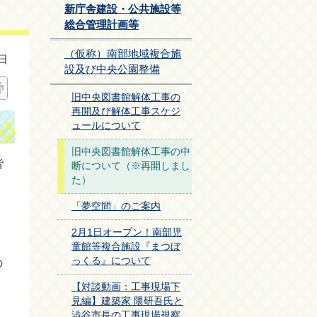
新庁舎建設・公共施設等
総合管理計画等
（仮称）南部地域複合施
日
設及び中央公園整備
旧中央図書館解体工事の
再開及び解体工事スケジ
ュールについて
旧中央図書館解体工事の中
皆
断について（※再開しまし
た）
「夢空間」のご案内
2月1日オープン！南部児
。
童館等複合施設『まつぼ
っくる』について
の
【対談動画：工事現場下
見編】建築家 隈研吾氏と
澁谷市長の工事現場視察