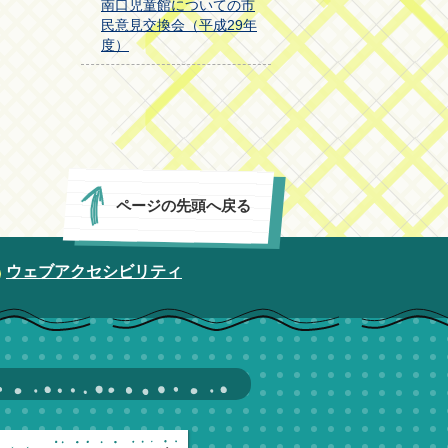
南口児童館についての市
民意見交換会（平成29年
度）
ページの先頭へ戻る
ウェブアクセシビリティ