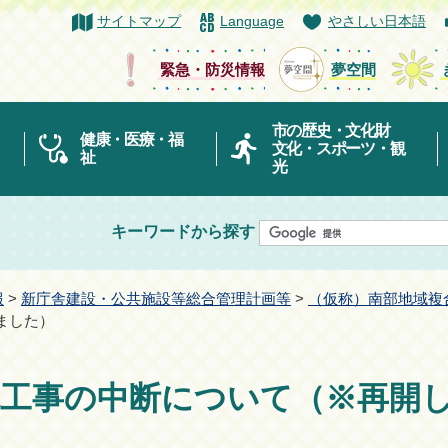
サイトマップ
Language
やさしい日本語
緊急・防災情報
夢空間
市の歴史・文化財
健康・医療・福
文化・スポーツ・観
祉
光
キーワードから探す
報
>
新庁舎建設・公共施設等総合管理計画等
>
（仮称）南部地域複
ました）
体工事の中断について（※再開