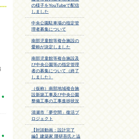
の様子をYouTubeで配信
しました
中央公園駐車場の指定管
理者募集について
南部児童館等複合施設の
愛称が決定しました
南部児童館等複合施設及
び中央公園等の指定管理
追
者の募集について（終了
しました）
（仮称）南部地域複合施
設新築工事及び中央公園
整備工事の工事進捗状況
清瀬市「夢空間」復活プ
ロジェクト
【対談動画：設計完了
編】建築家 隈研吾氏と澁