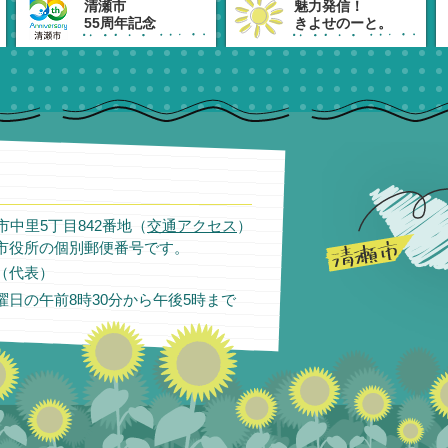
清瀬市
魅力発信！
55周年記念
きよせのーと。
瀬市中里5丁目842番地（
交通アクセス
）
市役所の個別郵便番号です。
11（代表）
日の午前8時30分から午後5時まで