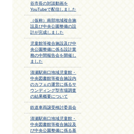
谷市長の対談動画を
YouTubeで配信しました
（仮称）南部地域複合施
設及び中央公園整備の設
計が完成しました
児童館等複合施設及び中
央公園整備に係る設計業
務の中間報告会を開催し
ました
清瀬駅南口地域児童館・
中央図書館等複合施設内
のカフェの運営に係るサ
ウンディング型市場調査
の結果概要について
鉄道車両譲受検討委員会
清瀬駅南口地域児童館・
中央図書館等複合施設及
び中央公園整備に係る基