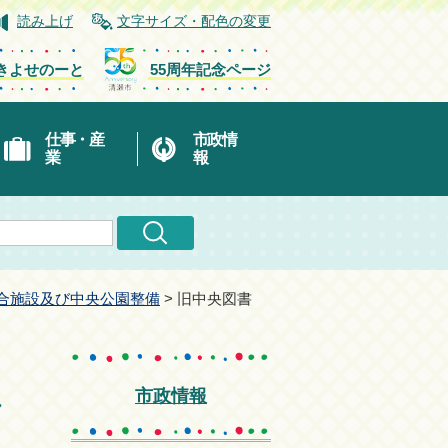
読み上げ
文字サイズ・配色の変更
きよせのーと
55周年記念ページ
仕事・産
市政情
業
報
合施設及び中央公園整備
> 旧中央図書
し
市政情報