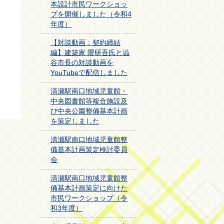
本設計市民ワークショッ
プを開催しました（令和4
年度）
【対談動画：契約締結
編】建築家 隈研吾氏と澁
谷市長の対談動画を
YouTubeで配信しました
清瀬駅南口地域児童館・
中央図書館等複合施設及
び中央公園整備基本計画
を策定しました
清瀬駅南口地域児童館整
備基本計画策定検討委員
会
清瀬駅南口地域児童館整
備基本計画策定に向けた
市民ワークショップ（令
和3年度）