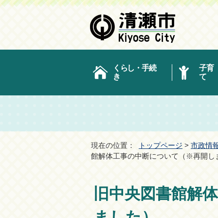
くらし・手続
子育
き
て
現在の位置：
トップページ
>
市政情
館解体工事の中断について（※再開し
旧中央図書館解
ました）