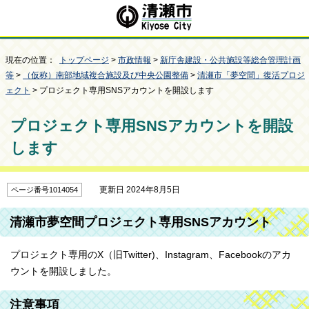
現在の位置：
トップページ
>
市政情報
>
新庁舎建設・公共施設等総合管理計画
等
>
（仮称）南部地域複合施設及び中央公園整備
>
清瀬市「夢空間」復活プロジ
ェクト
> プロジェクト専用SNSアカウントを開設します
プロジェクト専用SNSアカウントを開設
します
更新日 2024年8月5日
ページ番号1014054
清瀬市夢空間プロジェクト専用SNSアカウント
プロジェクト専用のX（旧Twitter)、Instagram、Facebookのアカ
ウントを開設しました。
注意事項