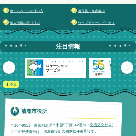
ホームページの使い方
著作権・免責事項
個人情報の取り扱い
ウェブアクセシビリティ
注目情報
ロケーション
清瀬市
サービス
55周年記念
清瀬市役所
）
交通アクセス
〒204-8511 東京都清瀬市中里5丁目842番地（
※この郵便番号は、清瀬市役所の個別郵便番号です。