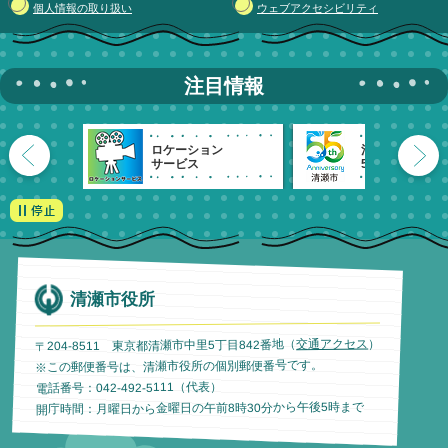
個人情報の取り扱い
ウェブアクセシビリティ
注目情報
ロケーション
清瀬市
サービス
55周年記念
清瀬市役所
）
交通アクセス
〒204-8511 東京都清瀬市中里5丁目842番地（
※この郵便番号は、清瀬市役所の個別郵便番号です。
電話番号：042-492-5111（代表）
開庁時間：月曜日から金曜日の午前8時30分から午後5時まで