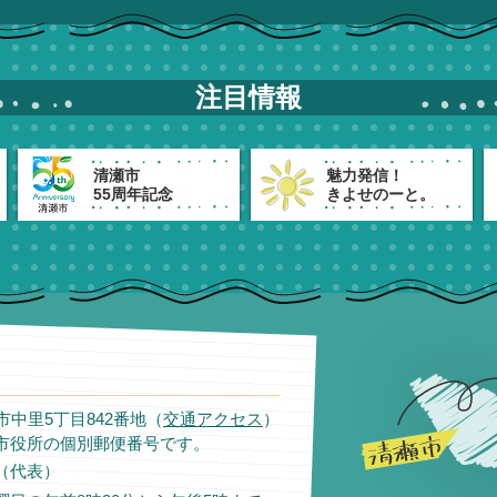
注目情報
清瀬市
魅力発信！
55周年記念
きよせのーと。
瀬市中里5丁目842番地（
交通アクセス
）
市役所の個別郵便番号です。
11（代表）