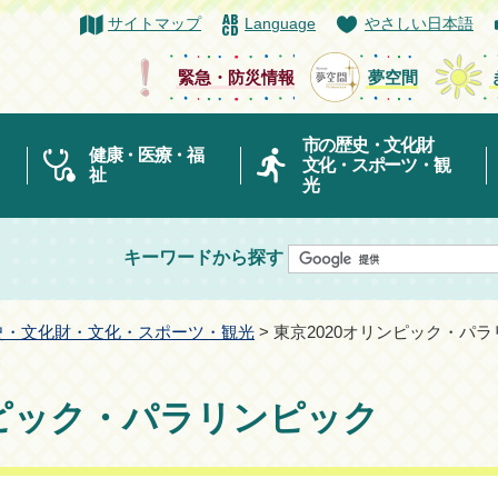
サイトマップ
Language
やさしい日本語
緊急・防災情報
夢空間
市の歴史・文化財
健康・医療・福
文化・スポーツ・観
祉
光
キーワードから探す
史・文化財・文化・スポーツ・観光
> 東京2020オリンピック・パ
ンピック・パラリンピック