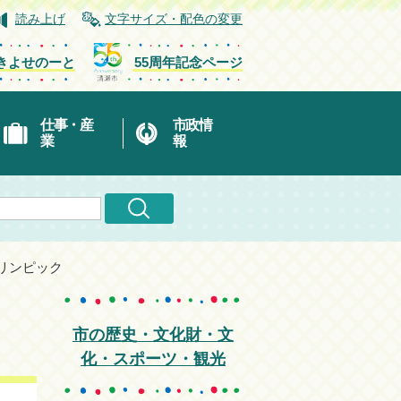
読み上げ
文字サイズ・配色の変更
きよせのーと
55周年記念ページ
仕事・産
市政情
業
報
ラリンピック
市の歴史・文化財・文
化・スポーツ・観光