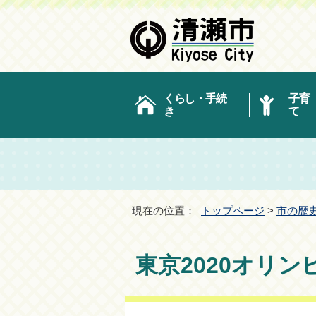
くらし・手続
子育
き
て
現在の位置：
トップページ
>
市の歴
東京2020オリ