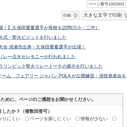
ページ番号1002803
大きな文字で印刷
印刷
出場！】久保田愛夏選手が母校を訪問(六小・二中）
採火式・聖火ビジットを行いました
技大会 清瀬市出身・久保田愛夏選手が出場！
火リレー点火セレモニーが行われました
パラリンピック聖火リレートーチの展示を行いました
ーム フェアリー ジャパン POLA が公開練習・演技発表会を
るために、ページのご感想をお聞かせください。
ましたか？（複数回答可）
かりにくい
ページを探しにくい
情報が少ない