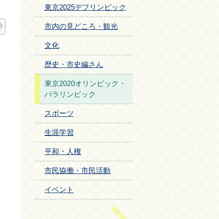
東京2025デフリンピック
市内の見どころ・観光
文化
歴史・市史編さん
東京2020オリンピック・
パラリンピック
スポーツ
生涯学習
平和・人権
市民協働・市民活動
イベント