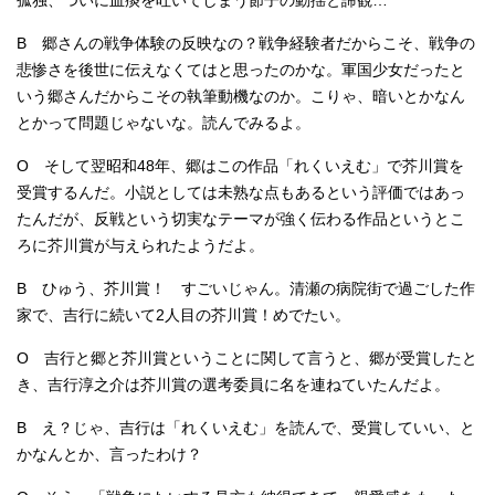
孤独、ついに血痰を吐いてしまう節子の動揺と諦観…
B 郷さんの戦争体験の反映なの？戦争経験者だからこそ、戦争の
悲惨さを後世に伝えなくてはと思ったのかな。軍国少女だったと
いう郷さんだからこその執筆動機なのか。こりゃ、暗いとかなん
とかって問題じゃないな。読んでみるよ。
O そして翌昭和48年、郷はこの作品「れくいえむ」で芥川賞を
受賞するんだ。小説としては未熟な点もあるという評価ではあっ
たんだが、反戦という切実なテーマが強く伝わる作品というとこ
ろに芥川賞が与えられたようだよ。
B ひゅう、芥川賞！ すごいじゃん。清瀬の病院街で過ごした作
家で、吉行に続いて2人目の芥川賞！めでたい。
O 吉行と郷と芥川賞ということに関して言うと、郷が受賞したと
き、吉行淳之介は芥川賞の選考委員に名を連ねていたんだよ。
B え？じゃ、吉行は「れくいえむ」を読んで、受賞していい、と
かなんとか、言ったわけ？