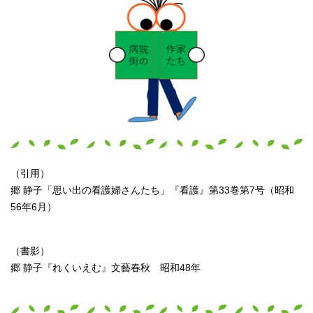
（引用）
郷 静子「思い出の看護婦さんたち」『看護』第33巻第7号（昭和
56年6月）
（書影）
郷 静子『れくいえむ』文藝春秋 昭和48年