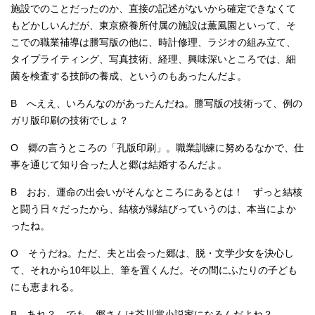
施設でのことだったのか、直接の記述がないから確定できなくて
もどかしいんだが、東京療養所付属の施設は薫風園といって、そ
こでの職業補導は謄写版の他に、時計修理、ラジオの組み立て、
タイプライティング、写真技術、経理、興味深いところでは、細
菌を検査する技師の養成、というのもあったんだよ。
B へええ、いろんなのがあったんだね。謄写版の技術って、例の
ガリ版印刷の技術でしょ？
O 郷の言うところの「孔版印刷」。職業訓練に努めるなかで、仕
事を通じて知り合った人と郷は結婚するんだよ。
B おお、運命の出会いがそんなところにあるとは！ ずっと結核
と闘う日々だったから、結核が縁結びっていうのは、本当によか
ったね。
O そうだね。ただ、夫と出会った郷は、脱・文学少女を決心し
て、それから10年以上、筆を置くんだ。その間にふたりの子ども
にも恵まれる。
B あれ？ でも、郷さんは芥川賞小説家になるんだよね？