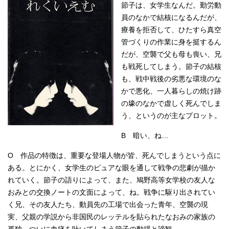
節子は、女学生なんだ。勤労動
員のなかで結核になるんだが、
療養を拒否して、ひたすら真空
管づくりの作業に身を挺するん
だが、空襲で父も母も喪い、兄
も戦死してしまう。節子の結核
も、戦中戦後の劣悪な環境のな
かで悪化、一人暮らしの焼け跡
の壕のなかで虚しく死んでしま
う、というのが主なプロット。
B 暗い、ね…
O 作品の特徴は、重要な登場人物が皆、死んでしまうという点に
ある。とにかく、女学生のピュアな眼を通して戦争の悲劇が描か
れていく。節子の語りによって、また、鳩野高等女学校の友人な
おみとの交換ノートの文面によって、ね。戦争に駆り出されてい
く兄、その友人たち、動員先の工場で出会った青年、空襲の現
実、父親の学説から非国民のレッテルを貼られたなおみの家族の