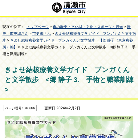
現在の位置：
トップページ
>
市の歴史・文化財・文化・スポーツ・観光
>
歴
史・市史編さん
>
市史編さん
>
きよせ結核療養文学ガイド ブンガくんと文学散
歩
>
きよせ結核療養文学ガイド ブンガくんと文学散歩 【郷 静子（東京療養
所）編】
> きよせ結核療養文学ガイド ブンガくんと文学散歩 <郷 静子 3. 手
術と職業訓練>
きよせ結核療養文学ガイド ブンガくん
と文学散歩 <郷 静子 3. 手術と職業訓練
>
更新日 2024年2月2日
ページ番号1010666