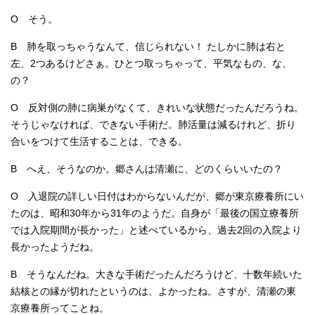
O そう。
B 肺を取っちゃうなんて、信じられない！ たしかに肺は右と
左、2つあるけどさぁ。ひとつ取っちゃって、平気なもの、な、
の？
O 反対側の肺に病巣がなくて、きれいな状態だったんだろうね。
そうじゃなければ、できない手術だ。肺活量は減るけれど、折り
合いをつけて生活することは、できる。
B へえ、そうなのか。郷さんは清瀬に、どのくらいいたの？
O 入退院の詳しい日付はわからないんだが、郷が東京療養所にい
たのは、昭和30年から31年のようだ。自身が「最後の国立療養所
では入院期間が長かった」と述べているから、過去2回の入院より
長かったようだね。
B そうなんだね。大きな手術だったんだろうけど、十数年続いた
結核との縁が切れたというのは、よかったね。さすが、清瀬の東
京療養所ってことね。