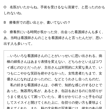
O 名医がいたからね。手術を受けるなら清瀬で、と思ったのかも
しれないね。
B 療養所での思い出とか、書いてないの？
O 療養所にいる時間が長かった分、出会った看護婦さんも多く、
あ、当時は看護師さんのことを看護婦さんと言ったんだが、思い
出す人も多いって。
…いろいろな看護婦さんのことがいっせいに思い出される。病
棟の婦長さんはあまり表情を変えない、どちらかといえばコワ
イ感じのひとだったが、主任さんは対照的に大変な美人で、い
つもにこやかな笑顔を絶やさなかった。女性患者たちまで、女
優さんになればよかったのに、などとうわさし合ったものだ。
私の好きな看護婦さんは、小柄で、知的な感じのするひとで
あった。無器用な私が、あるとき、缶詰をあけるのに缶切りが
うまく使えなくて困っていたら、通りがかりにさっと手をのば
してスイスイと開けてくれた上に、缶切りの使い方も要領よく
教えてくれた。また、秋の文化祭の写真展には、彼女の冬山登