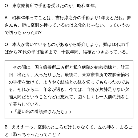
O 東京療養所で手術を受けたのが、昭和30年。
B 昭和30年ってことは、吉行淳之介の手術より1年あとだね。郷
さんも、肺に空洞を持っているのは文化的じゃない、っていうの
で切っちゃったの?
O 本人が書いているものがあるから紹介しよう。郷は10代の半
ばから20代の半ば過ぎまで、十数年間、結核とつきあっている。
その間に、国立療養所二ヵ所と私立病院の結核病棟と、計三
回、出たり、入ったりした。最後に、東京療養所で左肺全摘出
の手術を受けて、ようやく結核との縁を切ってもらったのであ
る。それから二十年余が過ぎ、今では、自分が片肺足りない欠
陥人間だということなどは忘れて、図々しくも一人前の顔をし
て暮らしている。
（「思い出の看護婦さんたち」）
B えええーっ、空洞のところだけじゃなくて、左の肺を、まるご
と！取っちゃったってこと!?