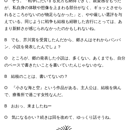
O そう。「戦争にたいする見方も納得できて、親愛感をもった
が、私自身の体験や想像を上まわる部分がなく、ギョッとさせら
れるところがないのが物足らなかった」と、やや厳しい選評を与
えている。同じように戦争も結核も経験した吉行にとっては、あ
まり新鮮さが感じられなかったのかもしれないね。
B でも、芥川賞を受賞したんだから、郷さんはそれからバンバ
ン、小説を発表したんでしょ？
O ところが、郷の発表した小説は、多くない。あくまでも、自分
のペースで書きたいことを書いていたんじゃないかな。
B 結核のことは、書いてないの？
O 『小さな海と空』という作品がある。主人公は、結核を病ん
で、療養所で過ごす女性なんだ。
B おおっ、来ましたねー
O 気になるかい？続きは回を改めて、ゆっくり話そうね。