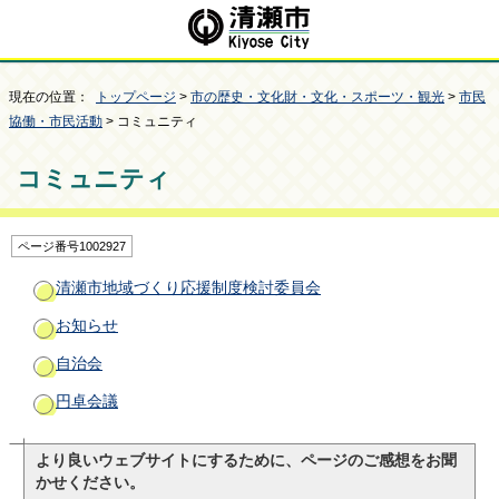
現在の位置：
トップページ
>
市の歴史・文化財・文化・スポーツ・観光
>
市民
協働・市民活動
> コミュニティ
コミュニティ
ページ番号1002927
清瀬市地域づくり応援制度検討委員会
お知らせ
自治会
円卓会議
より良いウェブサイトにするために、ページのご感想をお聞
かせください。