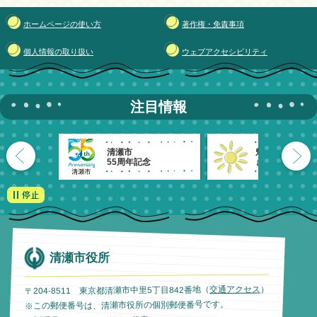
ホームページの使い方
著作権・免責事項
個人情報の取り扱い
ウェブアクセシビリティ
注目情報
清瀬市
魅力発信！
55周年記念
きよせのーと。
清瀬市役所
）
交通アクセス
〒204-8511 東京都清瀬市中里5丁目842番地（
※この郵便番号は、清瀬市役所の個別郵便番号です。