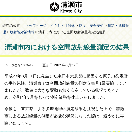
現在の位置：
トップページ
>
くらし・手続き
>
防災・安全安心
>
防災・危機管
理
>
放射能対策情報
> 清瀬市内における空間放射線量測定の結果
清瀬市内における空間放射線量測定の結果
更新日 2025年5月27日
ページ番号1003417
平成23年3月11日に発生した東日本大震災に起因する原子力発電所
の事故以降、清瀬市では空間放射線量の測定を毎月1回実施してい
ましたが、数値に大きな変動も無く安定している状況であるた
め、令和7年3月をもって測定業務を休止いたしました。
今後も、東京都による多摩地域の測定結果を注視した上で、清瀬
市による放射線量の測定が必要な状況になった際は、速やかに再
開いたします。