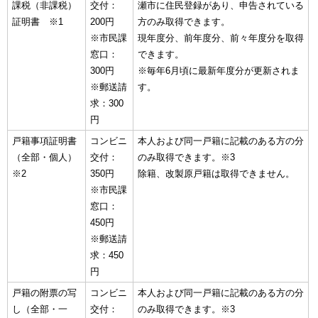
課税（非課税）
交付：
瀬市に住民登録があり、申告されている
証明書 ※1
200円
方のみ取得できます。
※市民課
現年度分、前年度分、前々年度分を取得
窓口：
できます。
300円
※毎年6月頃に最新年度分が更新されま
※郵送請
す。
求：300
円
戸籍事項証明書
コンビニ
本人および同一戸籍に記載のある方の分
（全部・個人）
交付：
のみ取得できます。※3
※2
350円
除籍、改製原戸籍は取得できません。
※市民課
窓口：
450円
※郵送請
求：450
円
戸籍の附票の写
コンビニ
本人および同一戸籍に記載のある方の分
し（全部・一
交付：
のみ取得できます。※3