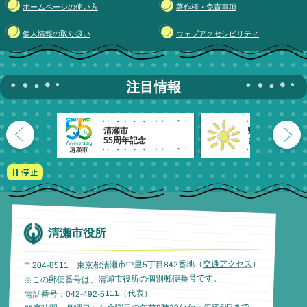
ホームページの使い方
著作権・免責事項
個人情報の取り扱い
ウェブアクセシビリティ
注目情報
清瀬市
魅力発信！
55周年記念
きよせのーと。
清瀬市役所
）
交通アクセス
〒204-8511 東京都清瀬市中里5丁目842番地（
※この郵便番号は、清瀬市役所の個別郵便番号です。
電話番号：042-492-5111（代表）