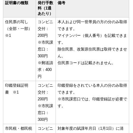
証明書の種類
発行手数
備考
料（1通
あたり）
住民票の写し
コンビニ
本人および同一世帯員の方の分のみ取得
（全部・一部）
交付：
できます。
※1
200円
マイナンバー（個人番号）を記載できま
※市民課
す。
窓口：
除住民票、改製原住民票は取得できませ
300円
ん。
※郵送請
住民票コードは記載されません。
求：400
円
印鑑登録証明
コンビニ
印鑑登録をされている本人の分のみ取得
書 ※1
交付：
できます。
200円
※市民課窓口では、印鑑登録証が必要で
※市民課
す。
窓口：
300円
市民税・都民税
コンビニ
対象年度の賦課年月日（1月1日）に清