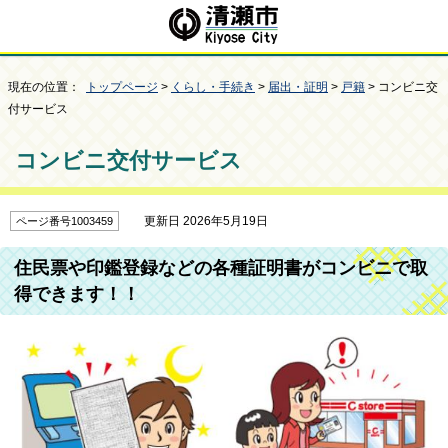
現在の位置：
トップページ
>
くらし・手続き
>
届出・証明
>
戸籍
> コンビニ交
付サービス
コンビニ交付サービス
更新日 2026年5月19日
ページ番号1003459
住民票や印鑑登録などの各種証明書がコンビニで取
得できます！！