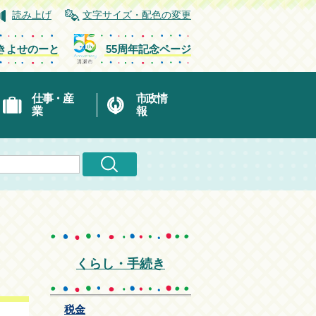
読み上げ
文字サイズ・配色の変更
きよせのーと
55周年記念ページ
仕事・産
市政情
業
報
くらし・手続き
税金