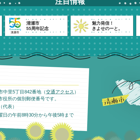
注目情報
清瀬市
魅力発信！
55周年記念
きよせのーと。
瀬市中里5丁目842番地（
交通アクセス
）
市役所の個別郵便番号です。
11（代表）
日の午前8時30分から午後5時まで