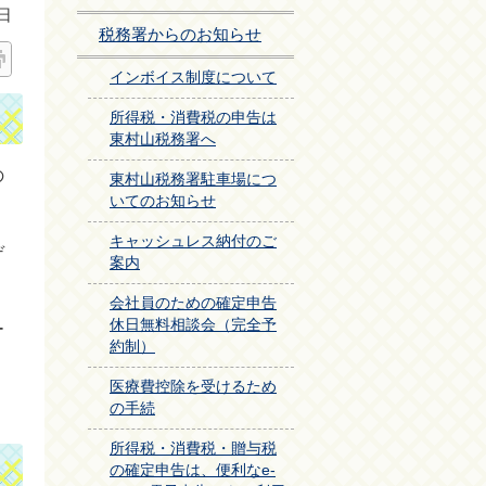
日
税務署からのお知らせ
インボイス制度について
所得税・消費税の申告は
東村山税務署へ
の
東村山税務署駐車場につ
いてのお知らせ
キャッシュレス納付のご
デ
案内
会社員のための確定申告
休日無料相談会（完全予
ー
約制）
医療費控除を受けるため
の手続
所得税・消費税・贈与税
の確定申告は、便利なe-