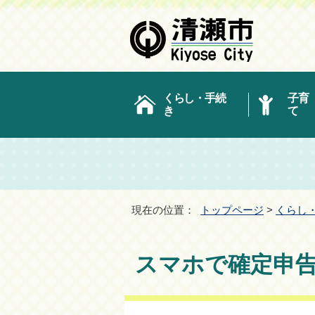
くらし・手続
子育
き
て
現在の位置：
トップページ
>
くらし
スマホで確定申