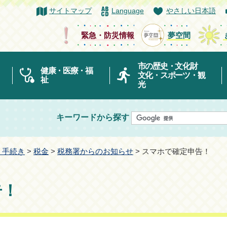
サイトマップ
Language
やさしい日本語
緊急・防災情報
夢空間
市の歴史・文化財
健康・医療・福
文化・スポーツ・観
祉
光
キーワードから探す
・手続き
>
税金
>
税務署からのお知らせ
> スマホで確定申告！
告！