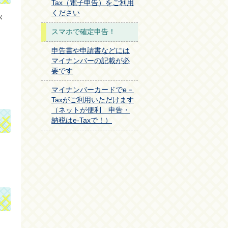
Tax（電子申告）をご利用
ください
が
スマホで確定申告！
申告書や申請書などには
マイナンバーの記載が必
要です
マイナンバーカードでe－
Taxがご利用いただけます
（ネットが便利 申告・
納税はe-Taxで！）