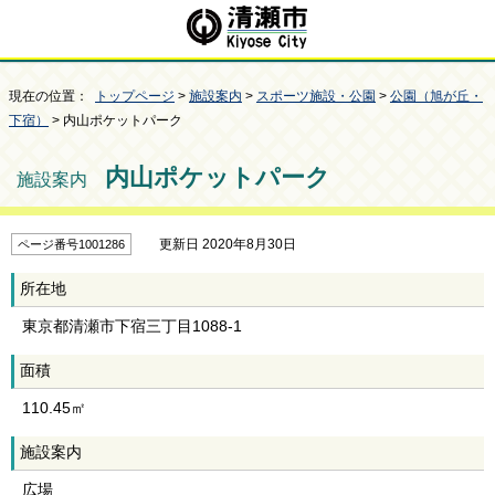
現在の位置：
トップページ
>
施設案内
>
スポーツ施設・公園
>
公園（旭が丘・
下宿）
> 内山ポケットパーク
内山ポケットパーク
施設案内
更新日 2020年8月30日
ページ番号1001286
所在地
東京都清瀬市下宿三丁目1088-1
面積
110.45㎡
施設案内
広場