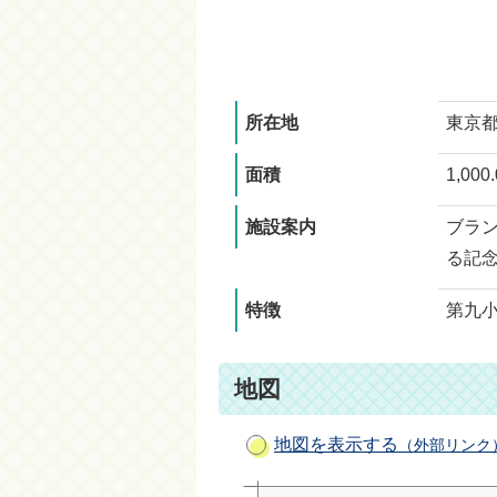
所在地
東京都
面積
1,000
施設案内
ブラ
る記
特徴
第九
地図
地図を表示する
（外部リンク