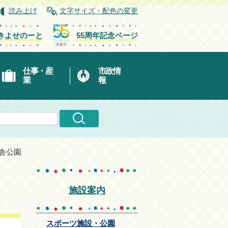
読み上げ
文字サイズ・配色の変更
きよせのーと
55周年記念ページ
仕事・産
市政情
業
報
び舎公園
施設案内
スポーツ施設・公園