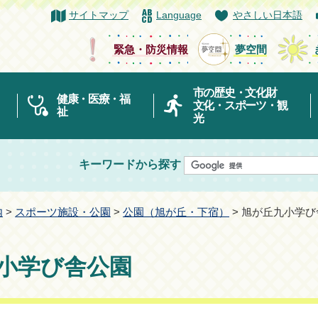
サイトマップ
Language
やさしい日本語
緊急・防災情報
夢空間
市の歴史・文化財
健康・医療・福
文化・スポーツ・観
祉
光
キーワードから探す
内
>
スポーツ施設・公園
>
公園（旭が丘・下宿）
> 旭が丘九小学
小学び舎公園