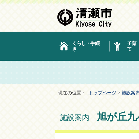
くらし・手続
子育
き
て
現在の位置：
トップページ
>
施設案
旭が丘九
施設案内