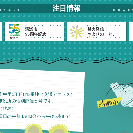
注目情報
清瀬市
魅力発信！
55周年記念
きよせのーと。
瀬市中里5丁目842番地（
交通アクセス
）
市役所の個別郵便番号です。
11（代表）
日の午前8時30分から午後5時まで