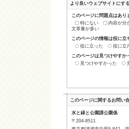
より良いウェブサイトにす
このページに問題点はあり
特にない
内容が分
文章量が多い
このページの情報は役に立
役に立った
役に立
このページは見つけやすか
見つけやすかった
このページに関する
お問い
水と緑と公園課公園係
〒204-8511
東京都清瀬市中里5-842 