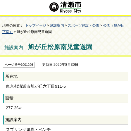
現在の位置：
トップページ
>
施設案内
>
スポーツ施設・公園
>
公園（旭が丘・
下宿）
> 旭が丘松原南児童遊園
旭が丘松原南児童遊園
施設案内
更新日 2020年8月30日
ページ番号1001296
所在地
東京都清瀬市旭が丘六丁目911-5
面積
277.26㎡
施設案内
スプリング遊具・ベンチ