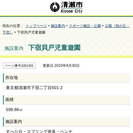
現在の位置：
トップページ
>
施設案内
>
スポーツ施設・公園
>
公園（旭が丘・
下宿）
> 下宿貝戸児童遊園
下宿貝戸児童遊園
施設案内
更新日 2020年8月30日
ページ番号1001301
所在地
東京都清瀬市下宿二丁目501-2
面積
598.88㎡
施設案内
すべり台・スプリング遊具・ベンチ