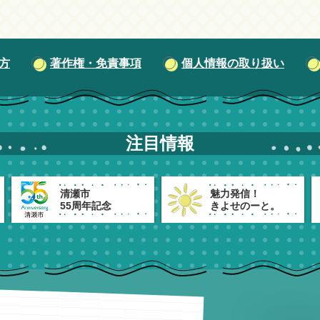
方
著作権・免責事項
個人情報の取り扱い
注目情報
清瀬市
魅力発信！
55周年記念
きよせのーと。