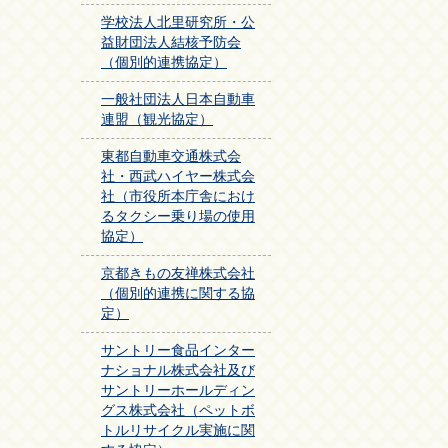
学校法人北里研究所・公
益財団法人結核予防会
（個別的連携協定）
一般社団法人日本自動車
連盟（観光協定）
東都自動車交通株式会
社・西武ハイヤー株式会
社（市役所本庁舎におけ
るタクシー乗り場の使用
協定）
京都きもの友禅株式会社
（個別的連携に関する協
定）
サントリー食品インター
ナショナル株式会社及び
サントリーホールディン
グス株式会社（ペットボ
トルリサイクル実施に関