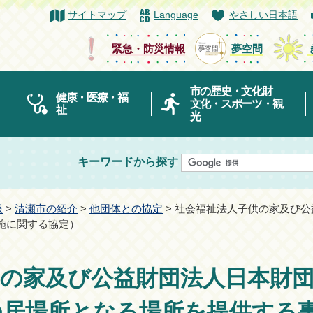
サイトマップ
Language
やさしい日本語
緊急・防災情報
夢空間
市の歴史・文化財
健康・医療・福
文化・スポーツ・観
祉
光
キーワードから探す
報
>
清瀬市の紹介
>
他団体との協定
> 社会福祉法人子供の家及び
施に関する協定）
供の家及び公益財団法人日本財
の居場所となる場所を提供する