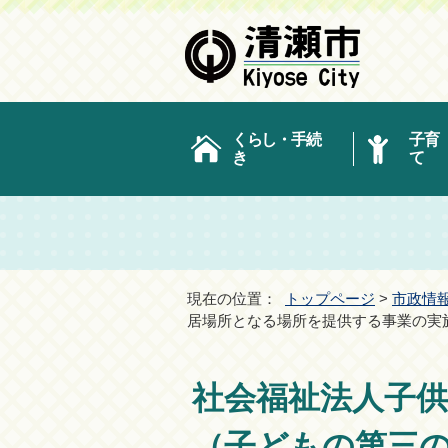
くらし・手続
子育
き
て
現在の位置：
トップページ
>
市政情
居場所となる場所を提供する事業の実
社会福祉法人子
（子どもの第三