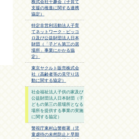
株式会社千趣会（子育て
支援の推進に関する連携
協定）
特定非営利活動法人子育
てネットワーク・ピッコ
ロ及び公益財団法人日本
財団（「子ども第三の居
場所」事業にかかる協
定）
東京ヤクルト販売株式会
社（高齢者等の見守り活
動に関する協定）
社会福祉法人子供の家及び
公益財団法人日本財団（子
どもの第三の居場所となる
場所を提供する事業の実施
に関する協定）
警視庁東村山警察署（児
童虐待の未然防止と早期