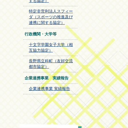
する協定）
特定非営利法人スフィー
ダ（スポーツの推進及び
連携に関する協定）
行政機関・大学等
十文字学園女子大学（相
互協力協定）
長野県立科町（友好交流
都市協定）
企業連携事業 実績報告
企業連携事業 実績報告