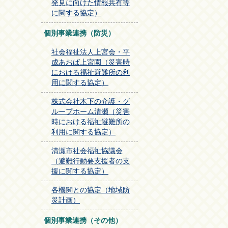
発見に向けた情報共有等
に関する協定）
個別事業連携（防災）
社会福祉法人上宮会・平
成あおば上宮園（災害時
における福祉避難所の利
用に関する協定）
株式会社木下の介護・グ
ループホーム清瀬（災害
時における福祉避難所の
利用に関する協定）
清瀬市社会福祉協議会
（避難行動要支援者の支
援に関する協定）
各機関との協定（地域防
災計画）
個別事業連携（その他）