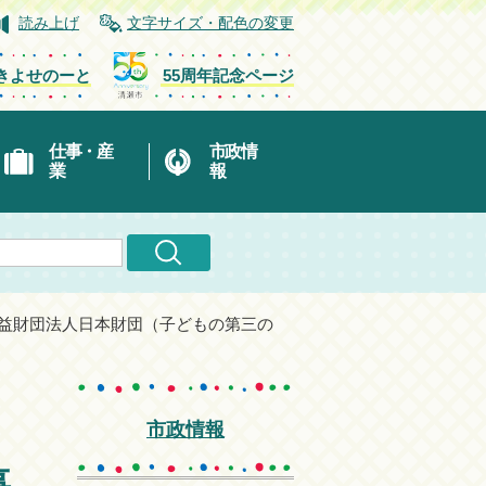
読み上げ
文字サイズ・配色の変更
きよせのーと
55周年記念ページ
仕事・産
市政情
業
報
公益財団法人日本財団（子どもの第三の
団
市政情報
事