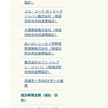
協定）
コカ・コーラ ボトラーズ
ジャパン株式会社（地域
活性化包括連携協定）
大塚製薬株式会社（地域
活性化包括連携協定）
あいおいニッセイ同和損
害保険株式会社（地域活
性化包括連携協定）
株式会社セブン-イレブ
ン・ジャパン（地域活性
化包括連携協定）
清瀬市と市内3大学との連
携
個別事業連携（福祉・防
犯）