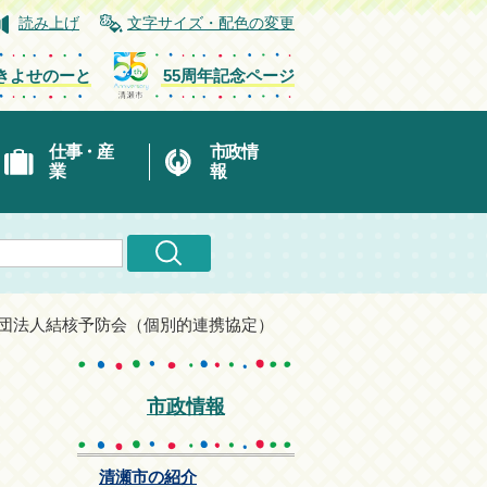
読み上げ
文字サイズ・配色の変更
きよせのーと
55周年記念ページ
仕事・産
市政情
業
報
財団法人結核予防会（個別的連携協定）
市政情報
清瀬市の紹介