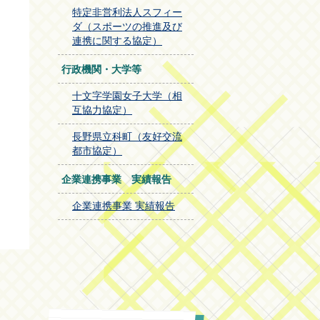
特定非営利法人スフィー
ダ（スポーツの推進及び
連携に関する協定）
行政機関・大学等
十文字学園女子大学（相
互協力協定）
長野県立科町（友好交流
都市協定）
企業連携事業 実績報告
企業連携事業 実績報告