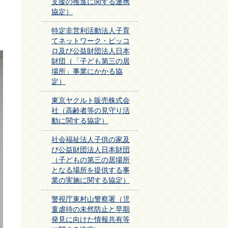
支援の推進に関する連携
協定）
特定非営利活動法人子育
てネットワーク・ピッコ
ロ及び公益財団法人日本
財団（「子ども第三の居
場所」事業にかかる協
定）
東京ヤクルト販売株式会
社（高齢者等の見守り活
動に関する協定）
社会福祉法人子供の家及
び公益財団法人日本財団
（子どもの第三の居場所
となる場所を提供する事
業の実施に関する協定）
警視庁東村山警察署（児
童虐待の未然防止と早期
発見に向けた情報共有等