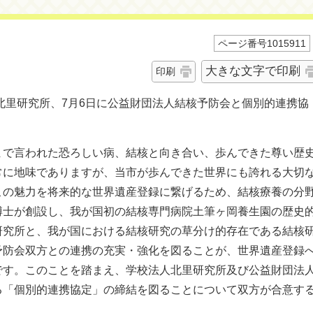
ページ番号1015911
大きな文字で印刷
印刷
北里研究所、7月6日に公益財団法人結核予防会と個別的連携協
まで言われた恐ろしい病、結核と向き合い、歩んできた尊い歴
常に地味でありますが、当市が歩んできた世界にも誇れる大切
この魅力を将来的な世界遺産登録に繋げるため、結核療養の分
博士が創設し、我が国初の結核専門病院土筆ヶ岡養生園の歴史
研究所と、我が国における結核研究の草分け的存在である結核
予防会双方との連携の充実・強化を図ることが、世界遺産登録
です。このことを踏まえ、学校法人北里研究所及び公益財団法
る「個別的連携協定」の締結を図ることについて双方が合意す