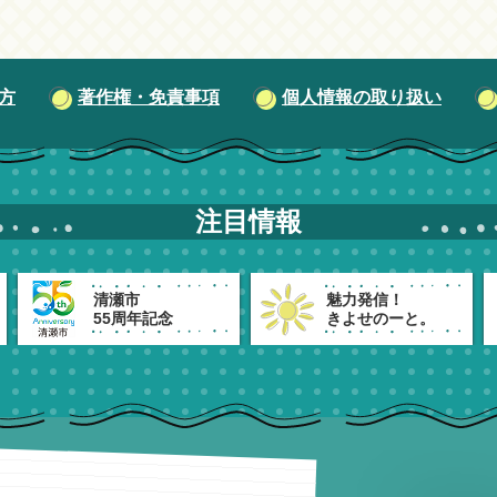
方
著作権・免責事項
個人情報の取り扱い
注目情報
清瀬市
魅力発信！
55周年記念
きよせのーと。