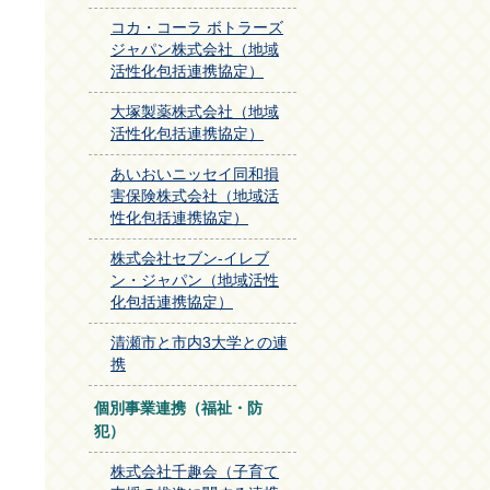
コカ・コーラ ボトラーズ
ジャパン株式会社（地域
活性化包括連携協定）
大塚製薬株式会社（地域
活性化包括連携協定）
あいおいニッセイ同和損
害保険株式会社（地域活
性化包括連携協定）
株式会社セブン-イレブ
ン・ジャパン（地域活性
化包括連携協定）
清瀬市と市内3大学との連
携
個別事業連携（福祉・防
犯）
株式会社千趣会（子育て