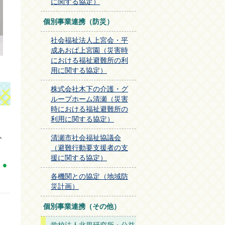
に関する協定）
個別事業連携（防災）
社会福祉法人上宮会・平
成あおば上宮園（災害時
における福祉避難所の利
用に関する協定）
株式会社木下の介護・グ
ループホーム清瀬（災害
時における福祉避難所の
利用に関する協定）
人
清瀬市社会福祉協議会
（避難行動要支援者の支
援に関する協定）
各機関との協定（地域防
災計画）
個別事業連携（その他）