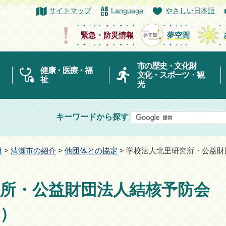
サイトマップ
Language
やさしい日本語
緊急・防災情報
夢空間
市の歴史・文化財
健康・医療・福
文化・スポーツ・観
祉
光
キーワードから探す
報
>
清瀬市の紹介
>
他団体との協定
> 学校法人北里研究所・公益
所・公益財団法人結核予防会
）