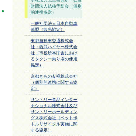
学校法人北里研究所・公益
財団法人結核予防会（個別
的連携協定）
一般社団法人日本自動車
連盟（観光協定）
東都自動車交通株式会
社・西武ハイヤー株式会
社（市役所本庁舎におけ
るタクシー乗り場の使用
協定）
京都きもの友禅株式会社
（個別的連携に関する協
定）
サントリー食品インター
ナショナル株式会社及び
サントリーホールディン
グス株式会社（ペットボ
トルリサイクル実施に関
する協定）