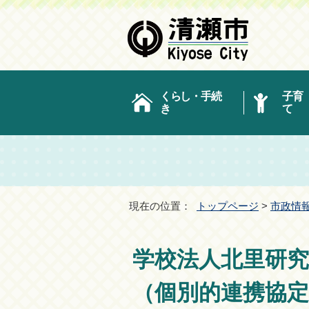
くらし・手続
子育
き
て
現在の位置：
トップページ
>
市政情
学校法人北里研究
（個別的連携協定