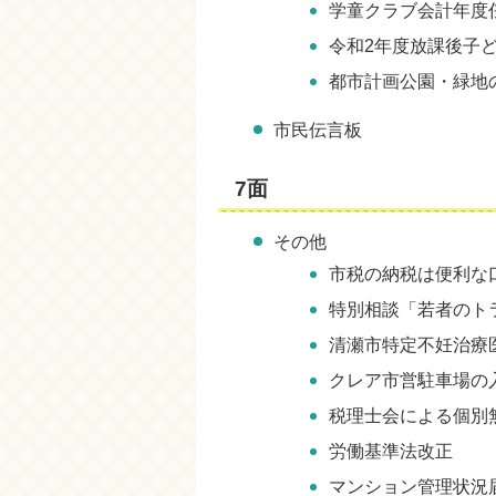
学童クラブ会計年度
令和2年度放課後子
都市計画公園・緑地
市民伝言板
7面
その他
市税の納税は便利な
特別相談「若者のトラ
清瀬市特定不妊治療
クレア市営駐車場の
税理士会による個別
労働基準法改正
マンション管理状況