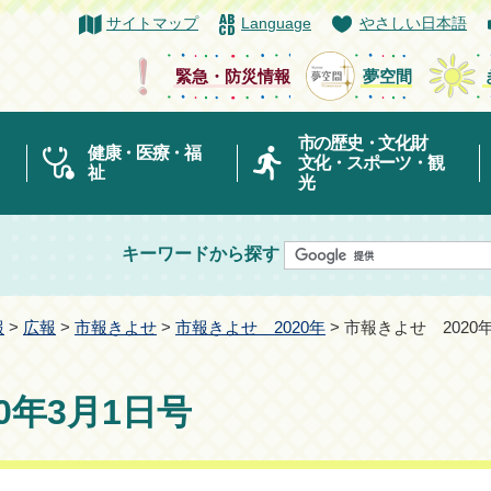
サイトマップ
Language
やさしい日本語
緊急・防災情報
夢空間
市の歴史・文化財
健康・医療・福
文化・スポーツ・観
祉
光
キーワードから探す
報
>
広報
>
市報きよせ
>
市報きよせ 2020年
> 市報きよせ 2020
0年3月1日号