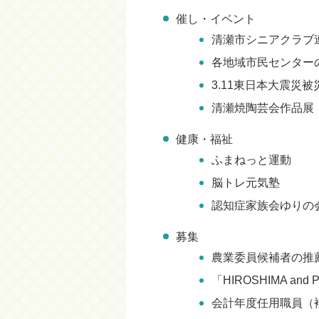
催し・イベント
清瀬市シニアクラブ
各地域市民センター
3.11東日本大震災
清瀬焼陶芸会作品展
健康・福祉
ふまねっと運動
脳トレ元気塾
認知症家族会ゆりの
募集
農業委員候補者の推
「HIROSHIMA an
会計年度任用職員（