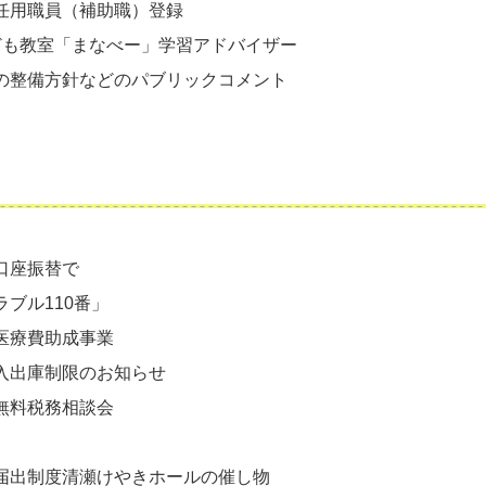
任用職員（補助職）登録
ども教室「まなべー」学習アドバイザー
の整備方針などのパブリックコメント
口座振替で
ブル110番」
医療費助成事業
入出庫制限のお知らせ
無料税務相談会
届出制度清瀬けやきホールの催し物