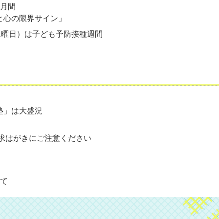
化月間
と心の限界サイン」
土曜日）は子ども予防接種週間
塾」は大盛況
請求はがきにご注意ください
いて