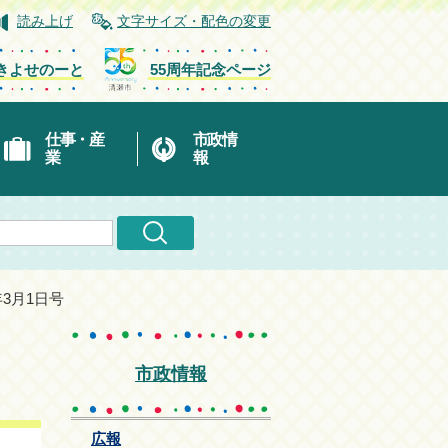
読み上げ
文字サイズ・配色の変更
きよせのーと
55周年記念ページ
仕事・産
市政情
業
報
年3月1日号
市政情報
広報