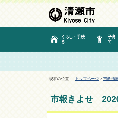
くらし・手続
子育
き
て
現在の位置：
トップページ
>
市政情
市報きよせ 202