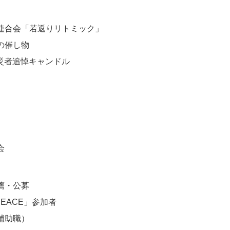
連合会「若返りリトミック」
の催し物
被災者追悼キャンドル
会
薦・公募
d PEACE」参加者
補助職）