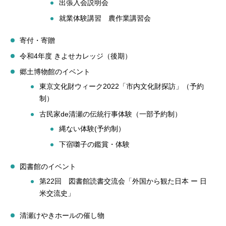
出張入会説明会
就業体験講習 農作業講習会
寄付・寄贈
令和4年度 きよせカレッジ（後期）
郷土博物館のイベント
東京文化財ウィーク2022「市内文化財探訪」（予約
制）
古民家de清瀬の伝統行事体験（一部予約制）
縄ない体験(予約制）
下宿囃子の鑑賞・体験
図書館のイベント
第22回 図書館読書交流会「外国から観た日本 ー 日
米交流史」
清瀬けやきホールの催し物