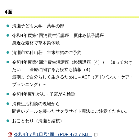
4面
清瀬子ども大学 薬学の部
令和4年度第4回消費生活講座 夏休み親子講座
身近な素材で草木染体験
清瀬市立科山荘 年末年始のご予約
令和4年度第4回消費生活講座（終活講座（4）） 知っておき
たい！ 医療に関するお役立ち情報（4）
最期まで自分らしく生きるために～ACP（アドバンス・ケア・
プランニング）～
令和4年度乳がん・子宮がん検診
消費生活相談の現場から
間違いメールを装ったサクラサイト商法にご注意ください。
おことわり（清瀬と結核）
令和4年7月1日号4面 （PDF 472.7 KB）