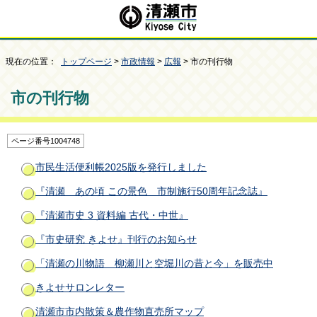
現在の位置：
トップページ
>
市政情報
>
広報
> 市の刊行物
市の刊行物
ページ番号1004748
市民生活便利帳2025版を発行しました
『清瀬 あの頃 この景色 市制施行50周年記念誌』
『清瀬市史 3 資料編 古代・中世』
『市史研究 きよせ』刊行のお知らせ
「清瀬の川物語 柳瀬川と空堀川の昔と今」を販売中
きよせサロンレター
清瀬市市内散策＆農作物直売所マップ