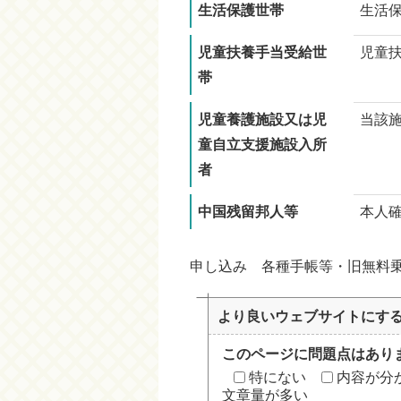
生活保護世帯
生活
児童扶養手当受給世
児童
帯
児童養護施設又は児
当該
童自立支援施設入所
者
中国残留邦人等
本人
申し込み 各種手帳等・旧無料
より良いウェブサイトにす
このページに問題点はあり
特にない
内容が分
文章量が多い