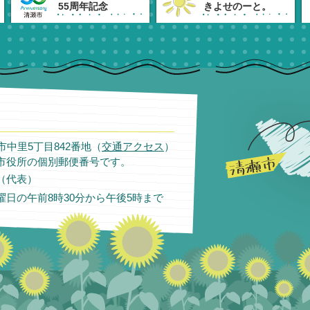
55周年記念
きよせのーと。
瀬市中里5丁目842番地（
交通アクセス
）
市役所の個別郵便番号です。
11（代表）
日の午前8時30分から午後5時まで