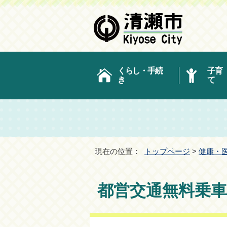
くらし・手続
子育
き
て
現在の位置：
トップページ
>
健康・
都営交通無料乗