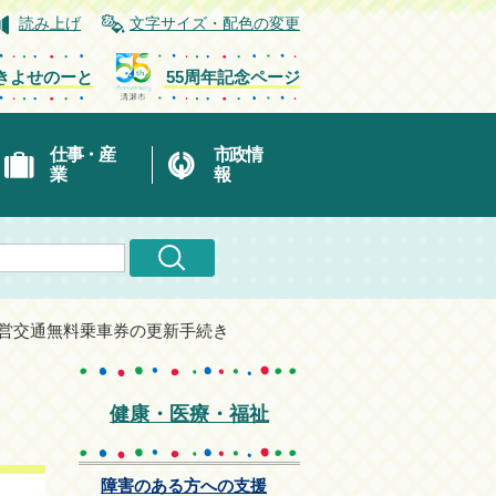
読み上げ
文字サイズ・配色の変更
きよせのーと
55周年記念ページ
仕事・産
市政情
業
報
都営交通無料乗車券の更新手続き
健康・医療・福祉
障害のある方への支援