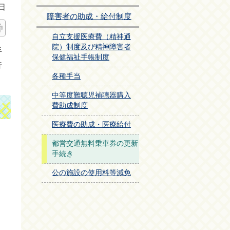
日
障害者の助成・給付制度
自立支援医療費（精神通
院）制度及び精神障害者
手
保健福祉手帳制度
行
各種手当
中等度難聴児補聴器購入
費助成制度
医療費の助成・医療給付
都営交通無料乗車券の更新
手続き
公の施設の使用料等減免