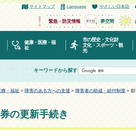
サイトマップ
Language
やさしい日本語
緊急・防災情報
夢空間
市の歴史・文化財
健康・医療・福
文化・スポーツ・観
祉
光
キーワードから探す
医療・福祉
>
障害のある方への支援
>
障害者の助成・給付制度
> 
車券の更新手続き