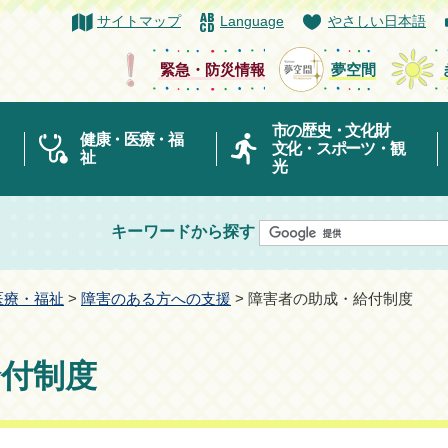
サイトマップ
Language
やさしい日本語
緊急・防災情報
夢空間
市の歴史・文化財
健康・医療・福
文化・スポーツ・観
祉
光
キーワードから探す
医療・福祉
>
障害のある方への支援
> 障害者の助成・給付制度
給付制度