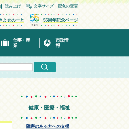
読み上げ
文字サイズ・配色の変更
きよせのーと
55周年記念ページ
仕事・産
市政情
業
報
健康・医療・福祉
障害のある方への支援