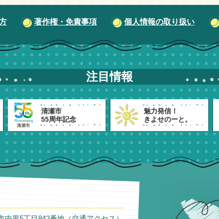
方
著作権・免責事項
個人情報の取り扱い
注目情報
清瀬市
魅力発信！
55周年記念
きよせのーと。
瀬市中里5丁目842番地（
交通アクセス
）