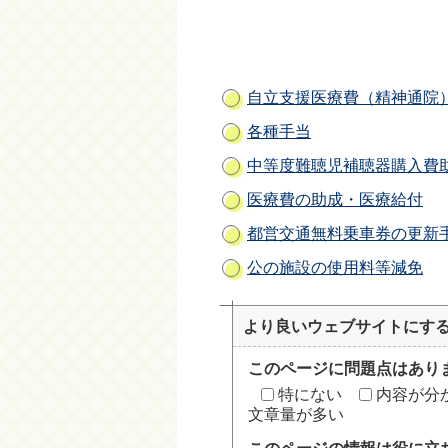
自立支援医療費（精神通院
各種手当
中等度難聴児補聴器購入費
医療費の助成・医療給付
都営交通無料乗車券の更新
公の施設の使用料等減免
より良いウェブサイトにす
このページに問題点はあり
特にない
内容が分
文章量が多い