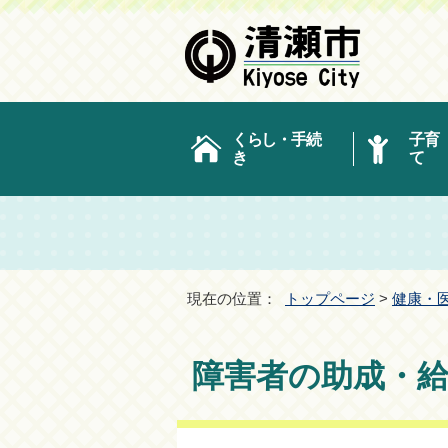
くらし・手続
子育
き
て
現在の位置：
トップページ
>
健康・
障害者の助成・