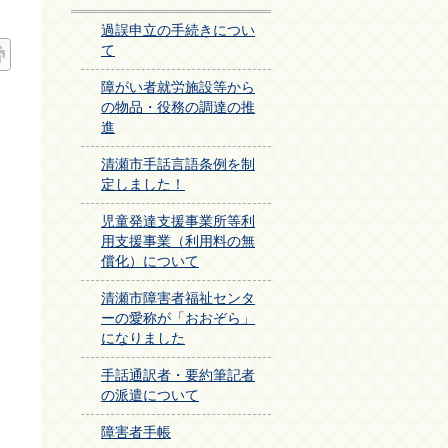
過誤申立の手続きについ
て
障がい者就労施設等から
の物品・役務の調達の推
進
清瀬市手話言語条例を制
定しました！
児童発達支援事業所等利
用支援事業（利用料の無
償化）について
清瀬市障害者福祉センタ
ーの愛称が「おおぞら」
になりました
手話通訳者・要約筆記者
の派遣について
障害者手帳