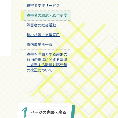
障害者支援サービス
障害者の助成・給付制度
障害者の社会活動
福祉相談・支援窓口
市内事業所一覧
障害を理由とする差別の
解消の推進に関する法律
に規定する職員対応要領
の改正について
ページの先頭へ戻る