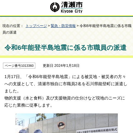
現在の位置：
トップページ
>
緊急・防災情報
> 令和6年能登半島地震に係る市職
員の派遣
令和6年能登半島地震に係る市職員の派遣
更新日 2024年1月18日
ページ番号1013360
1月17日、「令和6年能登半島地震」による被災地・被災者の方々
への支援として、清瀬市独自に市職員2名を石川県能登町に派遣し
ました。
物的支援（水と食料）及び支援物資の仕分けなど現地のニーズに
応じた業務に従事します。