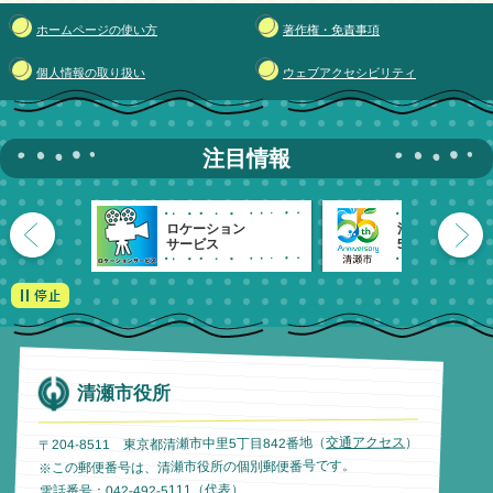
ホームページの使い方
著作権・免責事項
個人情報の取り扱い
ウェブアクセシビリティ
注目情報
ロケーション
清瀬市
サービス
55周年記念
清瀬市役所
）
交通アクセス
〒204-8511 東京都清瀬市中里5丁目842番地（
※この郵便番号は、清瀬市役所の個別郵便番号です。
電話番号：042-492-5111（代表）