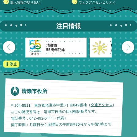
個人情報の取り扱い
ウェブアクセシビリティ
注目情報
清瀬市
魅力発信！
55周年記念
きよせのーと。
清瀬市役所
）
交通アクセス
〒204-8511 東京都清瀬市中里5丁目842番地（
※この郵便番号は、清瀬市役所の個別郵便番号です。
電話番号：042-492-5111（代表）
開庁時間：月曜日から金曜日の午前8時30分から午後5時まで