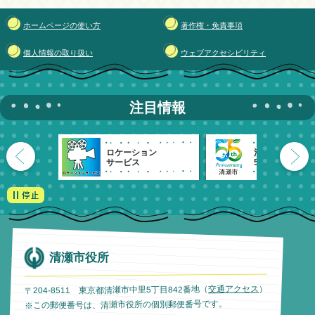
ホームページの使い方
著作権・免責事項
個人情報の取り扱い
ウェブアクセシビリティ
注目情報
ロケーション
清瀬市
サービス
55周年記念
清瀬市役所
）
交通アクセス
〒204-8511 東京都清瀬市中里5丁目842番地（
※この郵便番号は、清瀬市役所の個別郵便番号です。