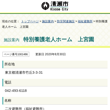
現在の位置：
トップページ
>
施設案内
>
防災関連施設
>
福祉避難所
> 特別養護
老人ホーム 上宮園
特別養護老人ホーム 上宮園
施設案内
更新日 2020年8月30日
ページ番号1001486
所在地
東京都清瀬市竹丘3-3-31
電話
042-493-6118
名称
二次避難所（福祉避難所）