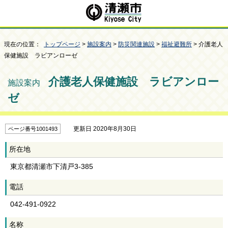
現在の位置：
トップページ
>
施設案内
>
防災関連施設
>
福祉避難所
> 介護老人
保健施設 ラビアンローゼ
介護老人保健施設 ラビアンロー
施設案内
ゼ
更新日 2020年8月30日
ページ番号1001493
所在地
東京都清瀬市下清戸3-385
電話
042-491-0922
名称