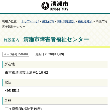
現在の位置：
トップページ
>
施設案内
>
防災関連施設
>
福祉避難所
> 清瀬市障
害者福祉センター
清瀬市障害者福祉センター
施設案内
更新日 2020年11月9日
ページ番号1007678
所在地
東京都清瀬市上清戸1-16-62
電話
495-5511
名称
二次避難所(福祉避難所)