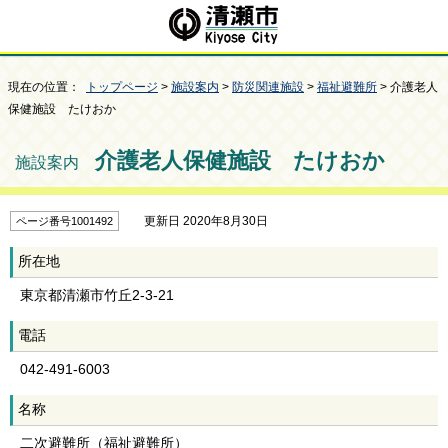
現在の位置：
トップページ
>
施設案内
>
防災関連施設
>
福祉避難所
> 介護老人
保健施設 たけおか
介護老人保健施設 たけおか
施設案内
更新日 2020年8月30日
ページ番号1001492
所在地
東京都清瀬市竹丘2-3-21
電話
042-491-6003
名称
二次避難所（福祉避難所）