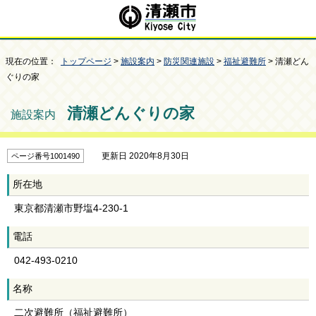
現在の位置：
トップページ
>
施設案内
>
防災関連施設
>
福祉避難所
> 清瀬どん
ぐりの家
清瀬どんぐりの家
施設案内
更新日 2020年8月30日
ページ番号1001490
所在地
東京都清瀬市野塩4-230-1
電話
042-493-0210
名称
二次避難所（福祉避難所）