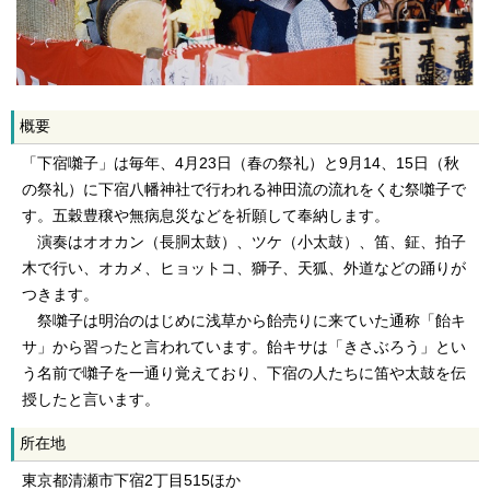
概要
「下宿囃子」は毎年、4月23日（春の祭礼）と9月14、15日（秋
の祭礼）に下宿八幡神社で行われる神田流の流れをくむ祭囃子で
す。五穀豊穣や無病息災などを祈願して奉納します。
演奏はオオカン（長胴太鼓）、ツケ（小太鼓）、笛、鉦、拍子
木で行い、オカメ、ヒョットコ、獅子、天狐、外道などの踊りが
つきます。
祭囃子は明治のはじめに浅草から飴売りに来ていた通称「飴キ
サ」から習ったと言われています。飴キサは「きさぶろう」とい
う名前で囃子を一通り覚えており、下宿の人たちに笛や太鼓を伝
授したと言います。
所在地
東京都清瀬市下宿2丁目515ほか