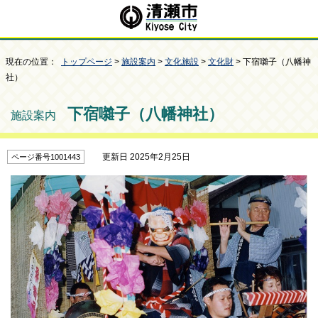
現在の位置：
トップページ
>
施設案内
>
文化施設
>
文化財
> 下宿囃子（八幡神
社）
下宿囃子（八幡神社）
施設案内
更新日 2025年2月25日
ページ番号1001443