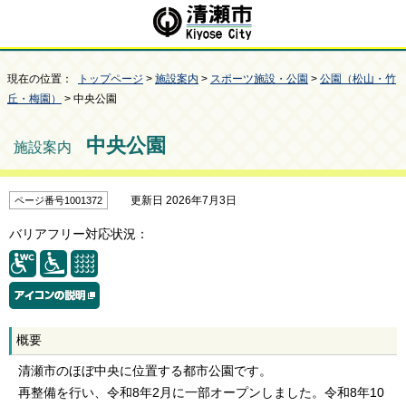
現在の位置：
トップページ
>
施設案内
>
スポーツ施設・公園
>
公園（松山・竹
丘・梅園）
> 中央公園
中央公園
施設案内
更新日 2026年7月3日
ページ番号1001372
バリアフリー対応状況：
概要
清瀬市のほぼ中央に位置する都市公園です。
再整備を行い、令和8年2月に一部オープンしました。令和8年10