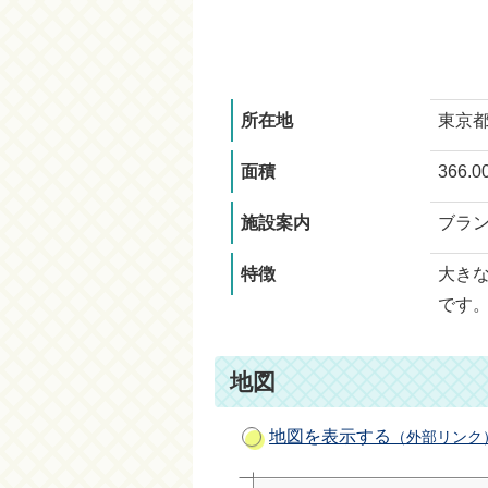
所在地
東京都
面積
366.
施設案内
ブラ
特徴
大き
です
地図
地図を表示する
（外部リンク