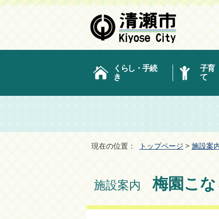
くらし・手続
子育
き
て
現在の位置：
トップページ
>
施設案
梅園こな
施設案内