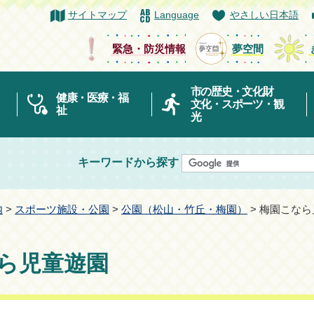
サイトマップ
Language
やさしい日本語
緊急・防災情報
夢空間
市の歴史・文化財
健康・医療・福
文化・スポーツ・観
祉
光
キーワードから探す
内
>
スポーツ施設・公園
>
公園（松山・竹丘・梅園）
> 梅園こな
ら児童遊園