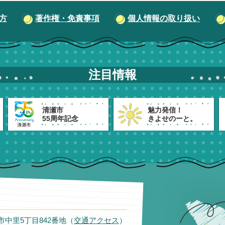
方
著作権・免責事項
個人情報の取り扱い
注目情報
清瀬市
魅力発信！
55周年記念
きよせのーと。
瀬市中里5丁目842番地（
交通アクセス
）