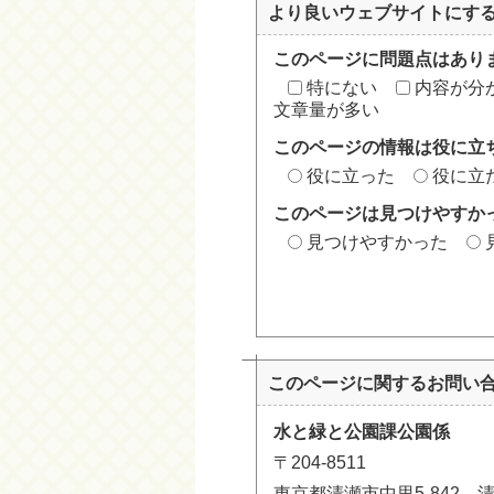
より良いウェブサイトにす
このページに問題点はあり
特にない
内容が分
文章量が多い
このページの情報は役に立
役に立った
役に立
このページは見つけやすか
見つけやすかった
このページに関する
お問い
水と緑と公園課公園係
〒204-8511
東京都清瀬市中里5-842 