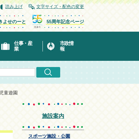
読み上げ
文字サイズ・配色の変更
きよせのーと
55周年記念ページ
仕事・産
市政情
業
報
ら児童遊園
施設案内
スポーツ施設・公園