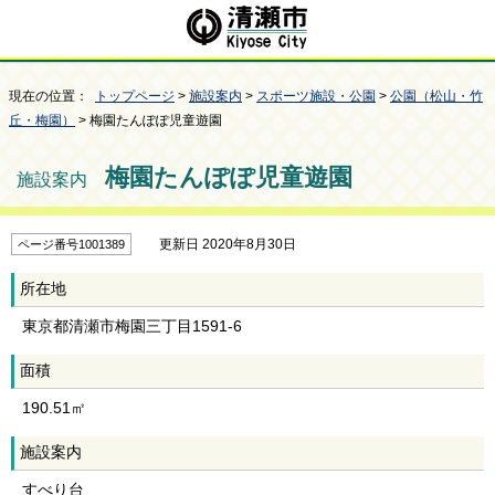
現在の位置：
トップページ
>
施設案内
>
スポーツ施設・公園
>
公園（松山・竹
丘・梅園）
> 梅園たんぽぽ児童遊園
梅園たんぽぽ児童遊園
施設案内
更新日 2020年8月30日
ページ番号1001389
所在地
東京都清瀬市梅園三丁目1591-6
面積
190.51㎡
施設案内
すべり台