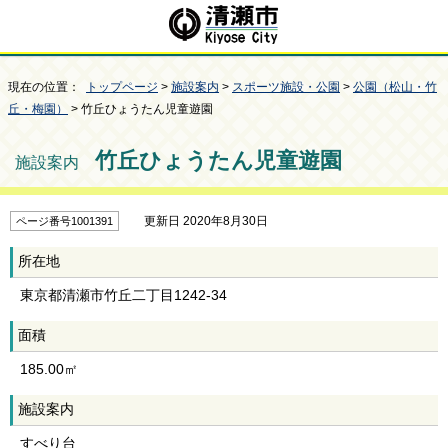
現在の位置：
トップページ
>
施設案内
>
スポーツ施設・公園
>
公園（松山・竹
丘・梅園）
> 竹丘ひょうたん児童遊園
竹丘ひょうたん児童遊園
施設案内
更新日 2020年8月30日
ページ番号1001391
所在地
東京都清瀬市竹丘二丁目1242-34
面積
185.00㎡
施設案内
すべり台