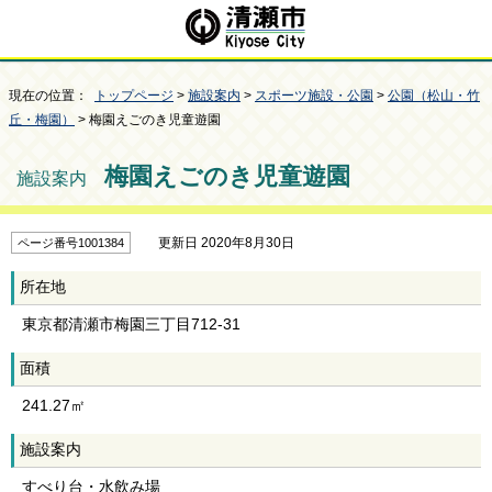
現在の位置：
トップページ
>
施設案内
>
スポーツ施設・公園
>
公園（松山・竹
丘・梅園）
> 梅園えごのき児童遊園
梅園えごのき児童遊園
施設案内
更新日 2020年8月30日
ページ番号1001384
所在地
東京都清瀬市梅園三丁目712-31
面積
241.27㎡
施設案内
すべり台・水飲み場