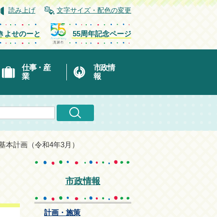
読み上げ
文字サイズ・配色の変更
きよせのーと
55周年記念ページ
仕事・産
市政情
業
報
基本計画（令和4年3月）
市政情報
計画・施策