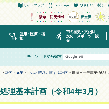
サイトマップ
Language
やさしい日本語
緊急・防災情報
夢空間
市の歴史・文化財
健康・医療・福
文化・スポーツ・観
祉
光
キーワードから探す
報
>
計画・施策
>
ごみと環境に関する計画
> 清瀬市一般廃棄物処理
処理基本計画（令和4年3月）