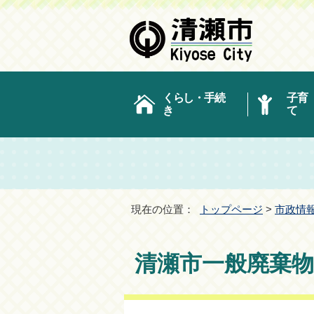
くらし・手続
子育
き
て
現在の位置：
トップページ
>
市政情
清瀬市一般廃棄物