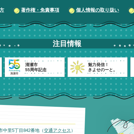
方
著作権・免責事項
個人情報の取り扱い
注目情報
清瀬市
魅力発信！
55周年記念
きよせのーと。
瀬市中里5丁目842番地（
交通アクセス
）