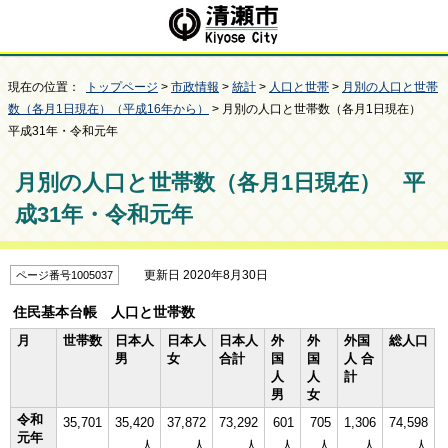
現在の位置：
トップページ
>
市政情報
>
統計
>
人口と世帯
>
月別の人口と世帯
数（各月1日現在）（平成16年から）
> 月別の人口と世帯数（各月1日現在）
平成31年・令和元年
月別の人口と世帯数（各月1日現在） 平
成31年・令和元年
更新日 2020年8月30日
ページ番号1005037
住民基本台帳 人口と世帯数
月
世帯数
日本人
日本人
日本人
外
外
外国
総人口
男
女
合計
国
国
人 合
人
人
計
男
女
令和
35,701
35,420
37,872
73,292
601
705
1,306
74,598
元年
人
人
人
人
人
人
人