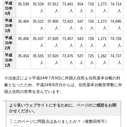
平成
35,539
35,529
37,912
73,441
554
719
1,273
74,714
31年
人
人
人
人
人
人
人
4月
平成
35,466
35,522
37,900
73,422
547
726
1,273
74,695
31年
人
人
人
人
人
人
人
3月
平成
35,456
35,537
37,920
73,457
543
728
1,271
74,728
31年
人
人
人
人
人
人
人
2月
平成
35,454
35,555
37,920
73,475
537
725
1,262
74,737
31年
人
人
人
人
人
人
人
1月
※法改正により平成24年7月9日に外国人住民も住民基本台帳の対
象となったため、平成24年8月分からは、住民基本台帳世帯数に外
国人住民の世帯を含んでいます。
より良いウェブサイトにするために、ページのご感想をお聞
かせください。
このページに問題点はありましたか？（複数回答可）