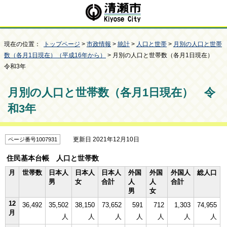
現在の位置：
トップページ
>
市政情報
>
統計
>
人口と世帯
>
月別の人口と世帯
数（各月1日現在）（平成16年から）
> 月別の人口と世帯数（各月1日現在）
令和3年
月別の人口と世帯数（各月1日現在） 令
和3年
更新日 2021年12月10日
ページ番号1007931
住民基本台帳 人口と世帯数
月
世帯数
日本人
日本人
日本人
外国
外国
外国人
総人口
男
女
合計
人
人
合計
男
女
12
36,492
35,502
38,150
73,652
591
712
1,303
74,955
月
人
人
人
人
人
人
人