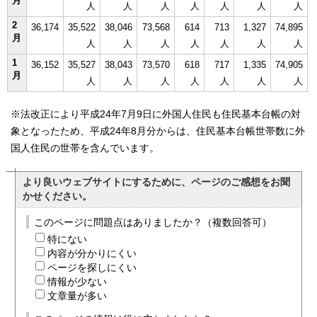
月
人
人
人
人
人
人
人
2
36,174
35,522
38,046
73,568
614
713
1,327
74,895
月
人
人
人
人
人
人
人
1
36,152
35,527
38,043
73,570
618
717
1,335
74,905
月
人
人
人
人
人
人
人
※法改正により平成24年7月9日に外国人住民も住民基本台帳の対
象となったため、平成24年8月分からは、住民基本台帳世帯数に外
国人住民の世帯を含んでいます。
より良いウェブサイトにするために、ページのご感想をお聞
かせください。
このページに問題点はありましたか？（複数回答可）
特にない
内容が分かりにくい
ページを探しにくい
情報が少ない
文章量が多い