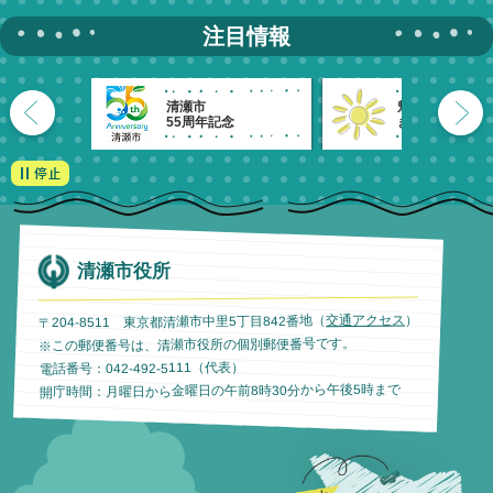
注目情報
清瀬市
魅力発信！
55周年記念
きよせのーと。
清瀬市役所
）
交通アクセス
〒204-8511 東京都清瀬市中里5丁目842番地（
※この郵便番号は、清瀬市役所の個別郵便番号です。
電話番号：042-492-5111（代表）
開庁時間：月曜日から金曜日の午前8時30分から午後5時まで