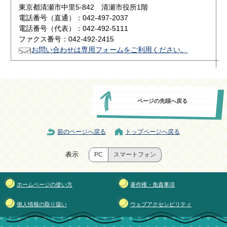
東京都清瀬市中里5-842 清瀬市役所1階
電話番号（直通）：042-497-2037
電話番号（代表）：042-492-5111
ファクス番号：042-492-2415
お問い合わせは専用フォームをご利用ください。
ページの先頭へ戻る
前のページへ戻る
トップページへ戻る
表示
PC
スマートフォン
ホームページの使い方
著作権・免責事項
個人情報の取り扱い
ウェブアクセシビリティ